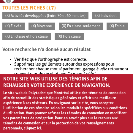
TOUTES LES FICHES (17)
(X) Activités développées (Entre 30 et 60 minutes)
(X) Individuel
(X) Élevée
(X) Moyenne
(X) En classe seulement
(X) Faible
(X) En classe et hors classe
(X) Hors classe
Votre recherche n'a donné aucun résultat
Vérifiez que l'orthographe est correcte.
Supprimez les guillemets autour des expressions pour
rechercher chaque mot séparément.
garage à vélo
retournera
souvent plus de résultat que
"garage à vélo"
.
NOTRE SITE WEB UTILISE DES TÉMOINS AFIN DE
Envisagez d'élargir votre recherche avec
OR
.
garage OR vélo
retournera souvent plus de résultat que
garage à vélo
.
REHAUSSER VOTRE EXPÉRIENCE DE NAVIGATION.
Le site web de Polytechnique Montréal utilise des témoins de connexion
afin de recueillir des statistiques générales et offrir une meilleure
expérience à ses visiteurs. En naviguant sur le site, vous acceptez
l’utilisation de ces témoins selon les modalités spécifiées aux conditions
d’utilisation. Vous pouvez refuser les témoins de connexion en modifiant
vos paramètres de navigation. Pour en savoir plus sur le recours aux
témoins de connexion et sur la protection de vos renseignements
personnels,
cliquez ici
.
Avis de confidentialité et conditions d’utilisation