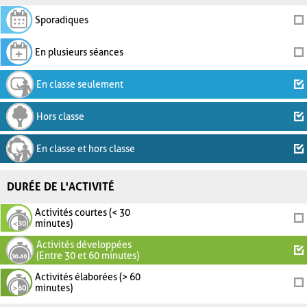
Sporadiques
En plusieurs séances
En classe seulement
Hors classe
En classe et hors classe
DURÉE DE L'ACTIVITÉ
Activités courtes (< 30
minutes)
Activités développées
(Entre 30 et 60 minutes)
Activités élaborées (> 60
minutes)