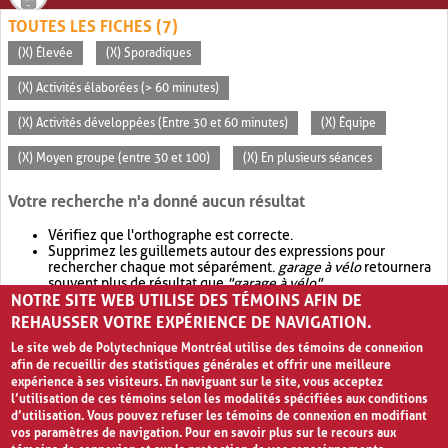
TOUTES LES FICHES (7)
(X) Élevée
(X) Sporadiques
(X) Activités élaborées (> 60 minutes)
(X) Activités développées (Entre 30 et 60 minutes)
(X) Équipe
(X) Moyen groupe (entre 30 et 100)
(X) En plusieurs séances
Votre recherche n'a donné aucun résultat
Vérifiez que l'orthographe est correcte.
Supprimez les guillemets autour des expressions pour
rechercher chaque mot séparément.
garage à vélo
retournera
souvent plus de résultat que
"garage à vélo"
.
NOTRE SITE WEB UTILISE DES TÉMOINS AFIN DE
Envisagez d'élargir votre recherche avec
OR
.
garage OR vélo
retournera souvent plus de résultat que
garage à vélo
.
REHAUSSER VOTRE EXPÉRIENCE DE NAVIGATION.
Le site web de Polytechnique Montréal utilise des témoins de connexion
afin de recueillir des statistiques générales et offrir une meilleure
expérience à ses visiteurs. En naviguant sur le site, vous acceptez
l’utilisation de ces témoins selon les modalités spécifiées aux conditions
d’utilisation. Vous pouvez refuser les témoins de connexion en modifiant
vos paramètres de navigation. Pour en savoir plus sur le recours aux