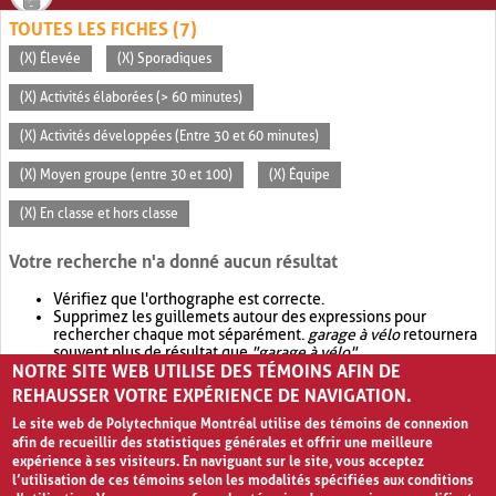
TOUTES LES FICHES (7)
(X) Élevée
(X) Sporadiques
(X) Activités élaborées (> 60 minutes)
(X) Activités développées (Entre 30 et 60 minutes)
(X) Moyen groupe (entre 30 et 100)
(X) Équipe
(X) En classe et hors classe
Votre recherche n'a donné aucun résultat
Vérifiez que l'orthographe est correcte.
Supprimez les guillemets autour des expressions pour
rechercher chaque mot séparément.
garage à vélo
retournera
souvent plus de résultat que
"garage à vélo"
.
NOTRE SITE WEB UTILISE DES TÉMOINS AFIN DE
Envisagez d'élargir votre recherche avec
OR
.
garage OR vélo
retournera souvent plus de résultat que
garage à vélo
.
REHAUSSER VOTRE EXPÉRIENCE DE NAVIGATION.
Le site web de Polytechnique Montréal utilise des témoins de connexion
afin de recueillir des statistiques générales et offrir une meilleure
expérience à ses visiteurs. En naviguant sur le site, vous acceptez
l’utilisation de ces témoins selon les modalités spécifiées aux conditions