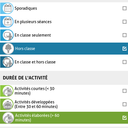
Sporadiques
En plusieurs séances
En classe seulement
Hors classe
En classe et hors classe
DURÉE DE L'ACTIVITÉ
Activités courtes (< 30
minutes)
Activités développées
(Entre 30 et 60 minutes)
Activités élaborées (> 60
minutes)