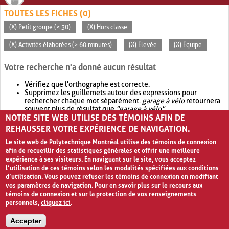
TOUTES LES FICHES (0)
(X) Petit groupe (< 30)
(X) Hors classe
(X) Activités élaborées (> 60 minutes)
(X) Élevée
(X) Équipe
Votre recherche n'a donné aucun résultat
Vérifiez que l'orthographe est correcte.
Supprimez les guillemets autour des expressions pour
rechercher chaque mot séparément.
garage à vélo
retournera
souvent plus de résultat que
"garage à vélo"
.
NOTRE SITE WEB UTILISE DES TÉMOINS AFIN DE
Envisagez d'élargir votre recherche avec
OR
.
garage OR vélo
retournera souvent plus de résultat que
garage à vélo
.
REHAUSSER VOTRE EXPÉRIENCE DE NAVIGATION.
Le site web de Polytechnique Montréal utilise des témoins de connexion
afin de recueillir des statistiques générales et offrir une meilleure
expérience à ses visiteurs. En naviguant sur le site, vous acceptez
l’utilisation de ces témoins selon les modalités spécifiées aux conditions
d’utilisation. Vous pouvez refuser les témoins de connexion en modifiant
vos paramètres de navigation. Pour en savoir plus sur le recours aux
témoins de connexion et sur la protection de vos renseignements
personnels,
cliquez ici
.
Avis de confidentialité et conditions d’utilisation
Accepter