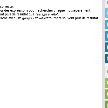
 correcte.
our des expressions pour rechercher chaque mot séparément.
nt plus de résultat que
"garage à vélo"
.
herche avec
OR
.
garage OR vélo
retournera souvent plus de résultat