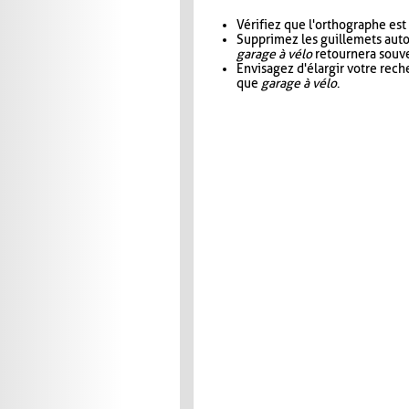
Vérifiez que l'orthographe est
Supprimez les guillemets aut
garage à vélo
retournera souve
Envisagez d'élargir votre rec
que
garage à vélo
.