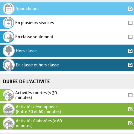
Sporadiques
En plusieurs séances
En classe seulement
Hors classe
En classe et hors classe
DURÉE DE L'ACTIVITÉ
Activités courtes (< 30
minutes)
Activités développées
(Entre 30 et 60 minutes)
Activités élaborées (> 60
minutes)