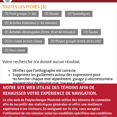
TOUTES LES FICHES (8)
(X) Petit groupe (< 30)
(X) Élevée
(X) Sporadiques
(X) Activités élaborées (> 60 minutes)
(X) Activités développées (Entre 30 et 60 minutes)
(X) Équipe
(X) En classe et hors classe
(X) Moyen groupe (entre 30 et 100)
(X) Hors classe
Votre recherche n'a donné aucun résultat
Vérifiez que l'orthographe est correcte.
Supprimez les guillemets autour des expressions pour
rechercher chaque mot séparément.
garage à vélo
retournera
souvent plus de résultat que
"garage à vélo"
.
NOTRE SITE WEB UTILISE DES TÉMOINS AFIN DE
Envisagez d'élargir votre recherche avec
OR
.
garage OR vélo
retournera souvent plus de résultat que
garage à vélo
.
REHAUSSER VOTRE EXPÉRIENCE DE NAVIGATION.
Le site web de Polytechnique Montréal utilise des témoins de connexion
afin de recueillir des statistiques générales et offrir une meilleure
expérience à ses visiteurs. En naviguant sur le site, vous acceptez
l’utilisation de ces témoins selon les modalités spécifiées aux conditions