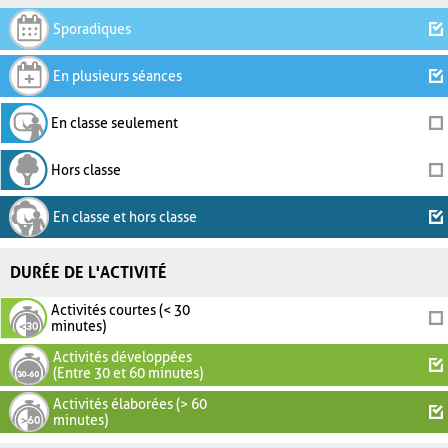
Sporadiques
En plusieurs séances
En classe seulement
Hors classe
En classe et hors classe
DURÉE DE L'ACTIVITÉ
Activités courtes (< 30
minutes)
Activités développées
(Entre 30 et 60 minutes)
Activités élaborées (> 60
minutes)