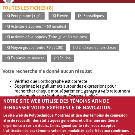
TOUTES LES FICHES (8)
(X) Petit groupe (< 30)
(X) Élevée
(X) Sporadiques
(X) Activités élaborées (> 60 minutes)
(X) Activités développées (Entre 30 et 60 minutes)
(X) Moyen groupe (entre 30 et 100)
(X) En classe et hors classe
(X) En plusieurs séances
(X) Équipe
Votre recherche n'a donné aucun résultat
Vérifiez que l'orthographe est correcte.
Supprimez les guillemets autour des expressions pour
rechercher chaque mot séparément.
garage à vélo
retournera
souvent plus de résultat que
"garage à vélo"
.
NOTRE SITE WEB UTILISE DES TÉMOINS AFIN DE
Envisagez d'élargir votre recherche avec
OR
.
garage OR vélo
retournera souvent plus de résultat que
garage à vélo
.
REHAUSSER VOTRE EXPÉRIENCE DE NAVIGATION.
Le site web de Polytechnique Montréal utilise des témoins de connexion
afin de recueillir des statistiques générales et offrir une meilleure
expérience à ses visiteurs. En naviguant sur le site, vous acceptez
l’utilisation de ces témoins selon les modalités spécifiées aux conditions