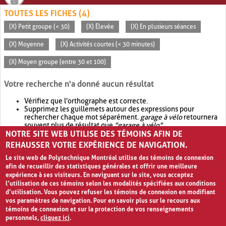
TOUTES LES FICHES (4)
(X) Petit groupe (< 30)
(X) Élevée
(X) En plusieurs séances
(X) Moyenne
(X) Activités courtes (< 30 minutes)
(X) Moyen groupe (entre 30 et 100)
Votre recherche n'a donné aucun résultat
Vérifiez que l'orthographe est correcte.
Supprimez les guillemets autour des expressions pour
rechercher chaque mot séparément.
garage à vélo
retournera
souvent plus de résultat que
"garage à vélo"
.
NOTRE SITE WEB UTILISE DES TÉMOINS AFIN DE
Envisagez d'élargir votre recherche avec
OR
.
garage OR vélo
retournera souvent plus de résultat que
garage à vélo
.
REHAUSSER VOTRE EXPÉRIENCE DE NAVIGATION.
Le site web de Polytechnique Montréal utilise des témoins de connexion
afin de recueillir des statistiques générales et offrir une meilleure
expérience à ses visiteurs. En naviguant sur le site, vous acceptez
l’utilisation de ces témoins selon les modalités spécifiées aux conditions
d’utilisation. Vous pouvez refuser les témoins de connexion en modifiant
vos paramètres de navigation. Pour en savoir plus sur le recours aux
témoins de connexion et sur la protection de vos renseignements
personnels,
cliquez ici
.
Avis de confidentialité et conditions d’utilisation