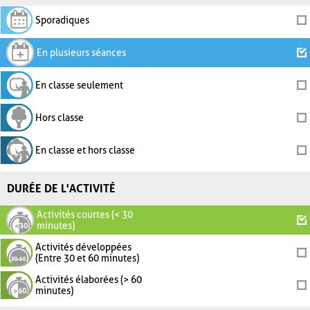
Sporadiques
En plusieurs séances
En classe seulement
Hors classe
En classe et hors classe
DURÉE DE L'ACTIVITÉ
Activités courtes (< 30
minutes)
Activités développées
(Entre 30 et 60 minutes)
Activités élaborées (> 60
minutes)