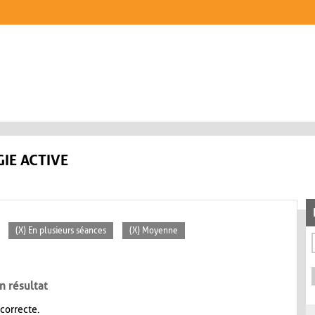
IE ACTIVE
(X) En plusieurs séances
(X) Moyenne
n résultat
 correcte.