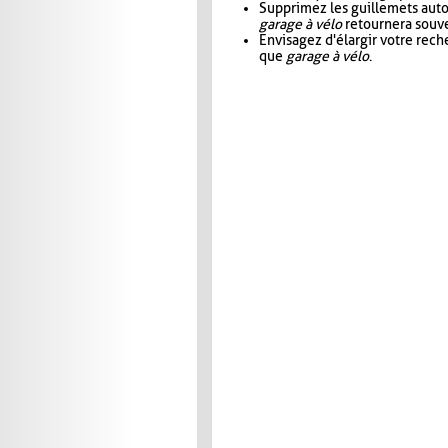
Supprimez les guillemets aut
garage à vélo
retournera souve
Envisagez d'élargir votre rec
que
garage à vélo
.