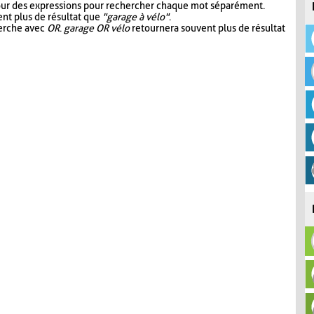
our des expressions pour rechercher chaque mot séparément.
nt plus de résultat que
"garage à vélo"
.
herche avec
OR
.
garage OR vélo
retournera souvent plus de résultat