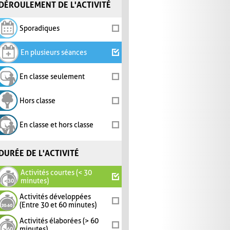
DÉROULEMENT DE L'ACTIVITÉ
Sporadiques
En plusieurs séances
En classe seulement
Hors classe
En classe et hors classe
DURÉE DE L'ACTIVITÉ
Activités courtes (< 30
minutes)
Activités développées
(Entre 30 et 60 minutes)
Activités élaborées (> 60
minutes)