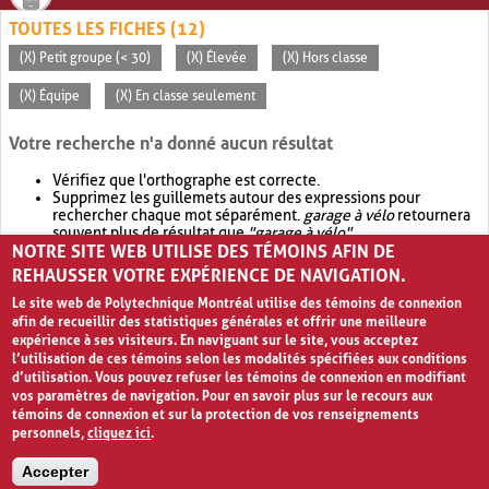
TOUTES LES FICHES (12)
(X) Petit groupe (< 30)
(X) Élevée
(X) Hors classe
(X) Équipe
(X) En classe seulement
Votre recherche n'a donné aucun résultat
Vérifiez que l'orthographe est correcte.
Supprimez les guillemets autour des expressions pour
rechercher chaque mot séparément.
garage à vélo
retournera
souvent plus de résultat que
"garage à vélo"
.
NOTRE SITE WEB UTILISE DES TÉMOINS AFIN DE
Envisagez d'élargir votre recherche avec
OR
.
garage OR vélo
retournera souvent plus de résultat que
garage à vélo
.
REHAUSSER VOTRE EXPÉRIENCE DE NAVIGATION.
Le site web de Polytechnique Montréal utilise des témoins de connexion
afin de recueillir des statistiques générales et offrir une meilleure
expérience à ses visiteurs. En naviguant sur le site, vous acceptez
l’utilisation de ces témoins selon les modalités spécifiées aux conditions
d’utilisation. Vous pouvez refuser les témoins de connexion en modifiant
vos paramètres de navigation. Pour en savoir plus sur le recours aux
témoins de connexion et sur la protection de vos renseignements
personnels,
cliquez ici
.
Avis de confidentialité et conditions d’utilisation
Accepter