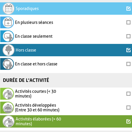
Sporadiques
En plusieurs séances
En classe seulement
Hors classe
En classe et hors classe
DURÉE DE L'ACTIVITÉ
Activités courtes (< 30
minutes)
Activités développées
(Entre 30 et 60 minutes)
Activités élaborées (> 60
minutes)