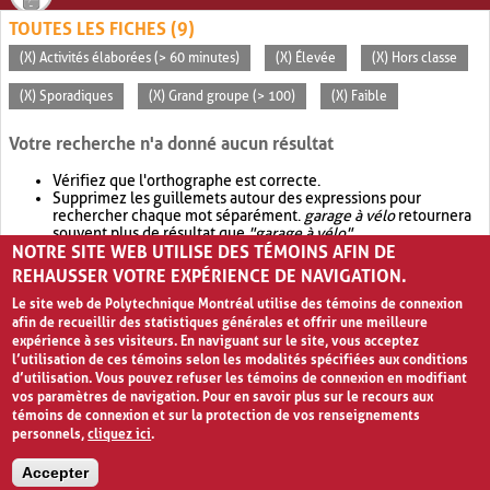
TOUTES LES FICHES (9)
(X) Activités élaborées (> 60 minutes)
(X) Élevée
(X) Hors classe
(X) Sporadiques
(X) Grand groupe (> 100)
(X) Faible
Votre recherche n'a donné aucun résultat
Vérifiez que l'orthographe est correcte.
Supprimez les guillemets autour des expressions pour
rechercher chaque mot séparément.
garage à vélo
retournera
souvent plus de résultat que
"garage à vélo"
.
NOTRE SITE WEB UTILISE DES TÉMOINS AFIN DE
Envisagez d'élargir votre recherche avec
OR
.
garage OR vélo
retournera souvent plus de résultat que
garage à vélo
.
REHAUSSER VOTRE EXPÉRIENCE DE NAVIGATION.
Le site web de Polytechnique Montréal utilise des témoins de connexion
afin de recueillir des statistiques générales et offrir une meilleure
expérience à ses visiteurs. En naviguant sur le site, vous acceptez
l’utilisation de ces témoins selon les modalités spécifiées aux conditions
d’utilisation. Vous pouvez refuser les témoins de connexion en modifiant
vos paramètres de navigation. Pour en savoir plus sur le recours aux
témoins de connexion et sur la protection de vos renseignements
personnels,
cliquez ici
.
Avis de confidentialité et conditions d’utilisation
Accepter