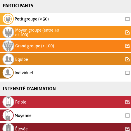
PARTICIPANTS
Petit groupe (< 30)
Moyen groupe (entre 30
et 100)
Grand groupe (> 100)
Équipe
Individuel
INTENSITÉ D'ANIMATION
Faible
Moyenne
Élevée