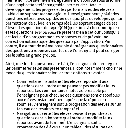
même nom. Ce site internet, également disponible sous la forme
d’une application téléchargeable, permet de suivre le
développement, les progrès et les performances des élèves à
l’aide d’un support technologique. L’enseignant peut y bâtir des
questions interactives rapides ou des quiz plus développés qui lui
permettront de suivre, en temps réel, les apprentissages de ses
élèves. Les questions de type QCM (questions à choix multiples)
et les questions
Vrai ou Faux
se prêtent bien à cet outil puisqu’il
est facile d’en programmer les réponses et de prévoir une
correction automatique des questions par l’application. Par
contre, il est tout de même possible d’intégrer aux questionnaires
des questions à réponses courtes que l’enseignant peut corriger
par la suite en grand groupe.
Ainsi, une fois le questionnaire bâti, l’enseignant doit en régler
les paramètres selon ses préférences. Il doit notamment choisir le
mode du questionnaire selon les trois options suivantes :
Commentaire instantané : les élèves répondent aux
questions dans l’ordre et ne peuvent pas modifier leurs
réponses. Les commentaires notés au préalable par
l’enseignant pour chacune des questions sont disponibles
aux élèves instantanément après que la réponse soit
soumise. L’enseignant suit la progression des élèves sur un
tableau des résultats en temps réel.
Navigation ouverte : les élèves peuvent répondre aux
questions dans n’importe quel ordre et modifier leurs
réponses avant de terminer. L’enseignant suit la
progression des élèves sur un tableau des résultats en