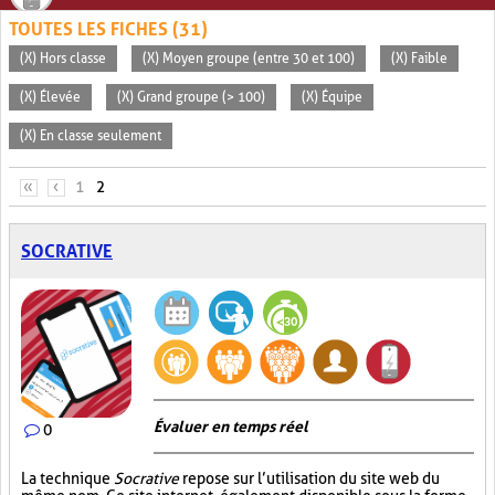
TOUTES LES FICHES (31)
(X) Hors classe
(X) Moyen groupe (entre 30 et 100)
(X) Faible
(X) Élevée
(X) Grand groupe (> 100)
(X) Équipe
(X) En classe seulement
PAGES
«
‹
1
2
SOCRATIVE
Évaluer en temps réel
0
La technique
Socrative
repose sur l’utilisation du site web du