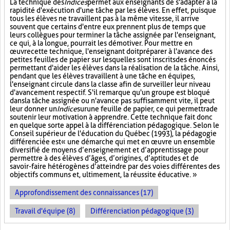
La technique des
Indices
permet aux enseignants de s'adapter à la
rapidité d'exécution d'une tâche par les élèves. En effet, puisque
tous les élèves ne travaillent pas à la même vitesse, il arrive
souvent que certains d'entre eux prennent plus de temps que
leurs collègues pour terminer la tâche assignée par l'enseignant,
ce qui, à la longue, pourrait les démotiver. Pour mettre en
œuvre cette technique, l'enseignant doit préparer à l'avance des
petites feuilles de papier sur lesquelles sont inscrits des énoncés
permettant d'aider les élèves dans la réalisation de la tâche. Ainsi,
pendant que les élèves travaillent à une tâche en équipes,
l'enseignant circule dans la classe afin de surveiller leur niveau
d'avancement respectif. S'il remarque qu'un groupe est bloqué
dans la tâche assignée ou n'avance pas suffisamment vite, il peut
leur donner un
Indice
sur
une feuille de papier, ce qui permettra de
soutenir leur motivation à apprendre. Cette technique fait donc
en quelque sorte appel à la différenciation pédagogique. Selon le
Conseil supérieur de l'éducation du Québec (1993), la pédagogie
différenciée est « une démarche qui met en œuvre un ensemble
diversifié de moyens d’enseignement et d’apprentissage pour
permettre à des élèves d’âges, d’origines, d’aptitudes et de
savoir-faire hétérogènes d’atteindre par des voies différentes des
objectifs communs et, ultimement, la réussite éducative. »
Approfondissement des connaissances (17)
Travail d'équipe (8)
Différenciation pédagogique (3)