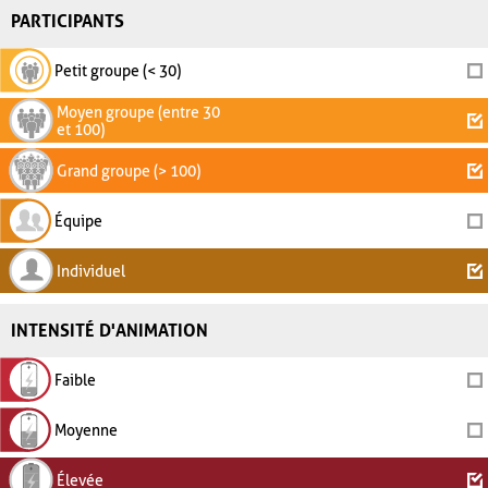
PARTICIPANTS
Petit groupe (< 30)
Moyen groupe (entre 30
et 100)
Grand groupe (> 100)
Équipe
Individuel
INTENSITÉ D'ANIMATION
Faible
Moyenne
Élevée