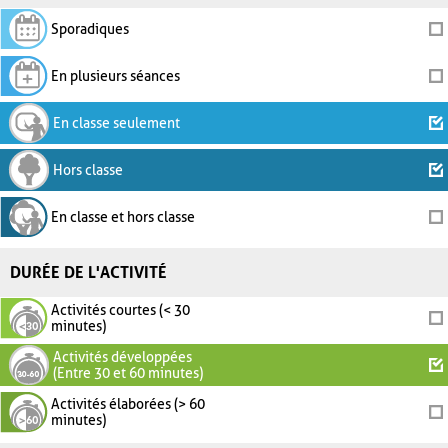
Sporadiques
En plusieurs séances
En classe seulement
Hors classe
En classe et hors classe
DURÉE DE L'ACTIVITÉ
Activités courtes (< 30
minutes)
Activités développées
(Entre 30 et 60 minutes)
Activités élaborées (> 60
minutes)