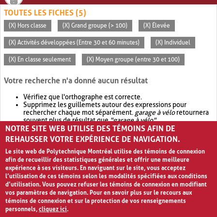
TOUTES LES FICHES (5)
(X) Hors classe
(X) Grand groupe (> 100)
(X) Élevée
(X) Activités développées (Entre 30 et 60 minutes)
(X) Individuel
(X) En classe seulement
(X) Moyen groupe (entre 30 et 100)
Votre recherche n'a donné aucun résultat
Vérifiez que l'orthographe est correcte.
Supprimez les guillemets autour des expressions pour
rechercher chaque mot séparément.
garage à vélo
retournera
souvent plus de résultat que
"garage à vélo"
.
NOTRE SITE WEB UTILISE DES TÉMOINS AFIN DE
Envisagez d'élargir votre recherche avec
OR
.
garage OR vélo
retournera souvent plus de résultat que
garage à vélo
.
REHAUSSER VOTRE EXPÉRIENCE DE NAVIGATION.
Le site web de Polytechnique Montréal utilise des témoins de connexion
afin de recueillir des statistiques générales et offrir une meilleure
expérience à ses visiteurs. En naviguant sur le site, vous acceptez
l’utilisation de ces témoins selon les modalités spécifiées aux conditions
d’utilisation. Vous pouvez refuser les témoins de connexion en modifiant
vos paramètres de navigation. Pour en savoir plus sur le recours aux
témoins de connexion et sur la protection de vos renseignements
personnels,
cliquez ici
.
Avis de confidentialité et conditions d’utilisation