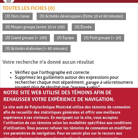
TOUTES LES FICHES (0)
(X) Hors classe
(X) Activités développées (Entre 30 et 60 minutes)
(X) Moyen groupe (entre 30 et 100)
(X) Élevée
(X) Grand groupe (> 100)
(X) Équipe
(X) Petit groupe (< 30)
(X) Activités élaborées (> 60 minutes)
Votre recherche n'a donné aucun résultat
Vérifiez que l'orthographe est correcte.
Supprimez les guillemets autour des expressions pour
rechercher chaque mot séparément.
garage à vélo
retournera
souvent plus de résultat que
"garage à vélo"
.
NOTRE SITE WEB UTILISE DES TÉMOINS AFIN DE
Envisagez d'élargir votre recherche avec
OR
.
garage OR vélo
retournera souvent plus de résultat que
garage à vélo
.
REHAUSSER VOTRE EXPÉRIENCE DE NAVIGATION.
Le site web de Polytechnique Montréal utilise des témoins de connexion
afin de recueillir des statistiques générales et offrir une meilleure
expérience à ses visiteurs. En naviguant sur le site, vous acceptez
l’utilisation de ces témoins selon les modalités spécifiées aux conditions
d’utilisation. Vous pouvez refuser les témoins de connexion en modifiant
vos paramètres de navigation. Pour en savoir plus sur le recours aux