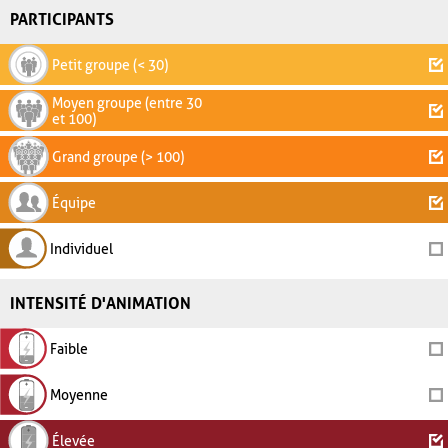
PARTICIPANTS
Petit groupe (< 30)
Moyen groupe (entre 30
et 100)
Grand groupe (> 100)
Équipe
Individuel
INTENSITÉ D'ANIMATION
Faible
Moyenne
Élevée