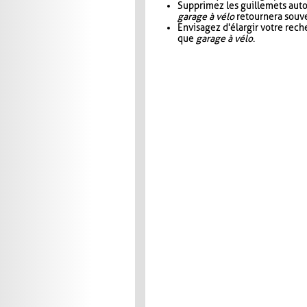
Supprimez les guillemets aut
garage à vélo
retournera souve
Envisagez d'élargir votre rec
que
garage à vélo
.