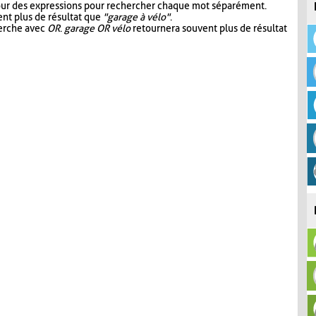
our des expressions pour rechercher chaque mot séparément.
nt plus de résultat que
"garage à vélo"
.
herche avec
OR
.
garage OR vélo
retournera souvent plus de résultat