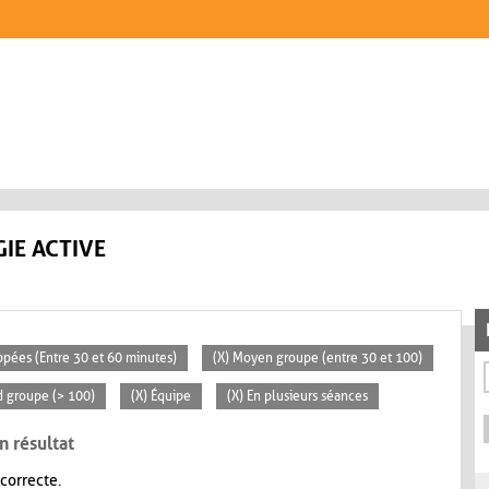
IE ACTIVE
ppées (Entre 30 et 60 minutes)
(X) Moyen groupe (entre 30 et 100)
d groupe (> 100)
(X) Équipe
(X) En plusieurs séances
n résultat
 correcte.