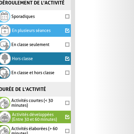
DÉROULEMENT DE L'ACTIVITÉ
Sporadiques
En plusieurs séances
En classe seulement
Hors classe
En classe et hors classe
DURÉE DE L'ACTIVITÉ
Activités courtes (< 30
minutes)
Activités développées
(Entre 30 et 60 minutes)
Activités élaborées (> 60
minutes)