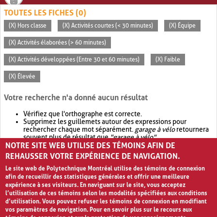
TOUTES LES FICHES (0)
(X) Hors classe
(X) Activités courtes (< 30 minutes)
(X) Équipe
(X) Activités élaborées (> 60 minutes)
(X) Activités développées (Entre 30 et 60 minutes)
(X) Faible
(X) Élevée
Votre recherche n'a donné aucun résultat
Vérifiez que l'orthographe est correcte.
Supprimez les guillemets autour des expressions pour
rechercher chaque mot séparément.
garage à vélo
retournera
souvent plus de résultat que
"garage à vélo"
.
NOTRE SITE WEB UTILISE DES TÉMOINS AFIN DE
Envisagez d'élargir votre recherche avec
OR
.
garage OR vélo
retournera souvent plus de résultat que
garage à vélo
.
REHAUSSER VOTRE EXPÉRIENCE DE NAVIGATION.
Le site web de Polytechnique Montréal utilise des témoins de connexion
afin de recueillir des statistiques générales et offrir une meilleure
expérience à ses visiteurs. En naviguant sur le site, vous acceptez
l’utilisation de ces témoins selon les modalités spécifiées aux conditions
d’utilisation. Vous pouvez refuser les témoins de connexion en modifiant
vos paramètres de navigation. Pour en savoir plus sur le recours aux