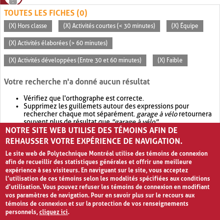
TOUTES LES FICHES (0)
(X) Hors classe
(X) Activités courtes (< 30 minutes)
(X) Équipe
(X) Activités élaborées (> 60 minutes)
(X) Activités développées (Entre 30 et 60 minutes)
(X) Faible
Votre recherche n'a donné aucun résultat
Vérifiez que l'orthographe est correcte.
Supprimez les guillemets autour des expressions pour
rechercher chaque mot séparément.
garage à vélo
retournera
souvent plus de résultat que
"garage à vélo"
.
NOTRE SITE WEB UTILISE DES TÉMOINS AFIN DE
Envisagez d'élargir votre recherche avec
OR
.
garage OR vélo
retournera souvent plus de résultat que
garage à vélo
.
REHAUSSER VOTRE EXPÉRIENCE DE NAVIGATION.
Le site web de Polytechnique Montréal utilise des témoins de connexion
afin de recueillir des statistiques générales et offrir une meilleure
expérience à ses visiteurs. En naviguant sur le site, vous acceptez
l’utilisation de ces témoins selon les modalités spécifiées aux conditions
d’utilisation. Vous pouvez refuser les témoins de connexion en modifiant
vos paramètres de navigation. Pour en savoir plus sur le recours aux
témoins de connexion et sur la protection de vos renseignements
personnels,
cliquez ici
.
Avis de confidentialité et conditions d’utilisation