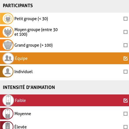
PARTICIPANTS
Petit groupe (< 30)
Moyen groupe (entre 30
et 100)
Grand groupe (> 100)
Équipe
Individuel
INTENSITÉ D'ANIMATION
Faible
Moyenne
Élevée