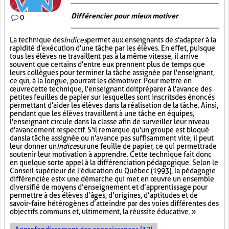
Différencier pour mieux motiver
0
La technique des
Indices
permet aux enseignants de s'adapter à la
rapidité d'exécution d'une tâche par les élèves. En effet, puisque
tous les élèves ne travaillent pas à la même vitesse, il arrive
souvent que certains d'entre eux prennent plus de temps que
leurs collègues pour terminer la tâche assignée par l'enseignant,
ce qui, à la longue, pourrait les démotiver. Pour mettre en
œuvre cette technique, l'enseignant doit préparer à l'avance des
petites feuilles de papier sur lesquelles sont inscrits des énoncés
permettant d'aider les élèves dans la réalisation de la tâche. Ainsi,
pendant que les élèves travaillent à une tâche en équipes,
l'enseignant circule dans la classe afin de surveiller leur niveau
d'avancement respectif. S'il remarque qu'un groupe est bloqué
dans la tâche assignée ou n'avance pas suffisamment vite, il peut
leur donner un
Indice
sur
une feuille de papier, ce qui permettra de
soutenir leur motivation à apprendre. Cette technique fait donc
en quelque sorte appel à la différenciation pédagogique. Selon le
Conseil supérieur de l'éducation du Québec (1993), la pédagogie
différenciée est « une démarche qui met en œuvre un ensemble
diversifié de moyens d’enseignement et d’apprentissage pour
permettre à des élèves d’âges, d’origines, d’aptitudes et de
savoir-faire hétérogènes d’atteindre par des voies différentes des
objectifs communs et, ultimement, la réussite éducative. »