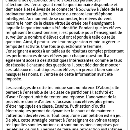
chacune des questions. Une fois tous ces paramètres
sélectionnés, l’enseignant rend le questionnaire disponible et
demande à ses élèves de se connecter à
Socrative
à l’aide de leur
ordinateur portable, leur tablette ou encore leur téléphone
intelligent. Au moment de se connecter, les élèves doivent
inscrire le nom de la classe virtuelle créée par l’enseignant à
laquelle le questionnaire a été identifié. Pendant que les élèves
remplissent le questionnaire, il est possible pour l’enseignant de
surveiller le nombre d’élèves qui ont répondu à telle ou telle
question. Ainsi, il peut suivre leur progression et mieux gérer le
temps de l’activité. Une fois le questionnaire terminé,
l’enseignant a accès à un tableau de résultats complet présentant
les performances de ses élèves pour chaque question. Il a
également accès à des statistiques intéressantes, comme le taux
de réussite à chacune des questions. Il peut décider de montrer
ces tableaux et statistiques aux élèves, en prenant bien soin de
masquer les noms, si l’entrée de cette information avait été
imposée.
Les avantages de cette technique sont nombreux. D’abord, elle
permet à l’ensemble de la classe de participer à l’activité et
d’avoir l’opportunité de tenter une réponse. L’anonymat de la
procédure donne d’ailleurs l’occasion aux élèves plus gênés
d’être impliqués en classe. Ensuite, l’utilisation d’outils
électroniques permet de dynamiser le cours et de maintenir
l’attention des élèves, surtout lorsqu’une compétition est en jeu.
De plus, cette stratégie permet à l’enseignant de voir en temps
réel quelles sont les notions qui sont moins bien comprises par
les élèves, ce qui lui permet de faire une rétroaction instantanée