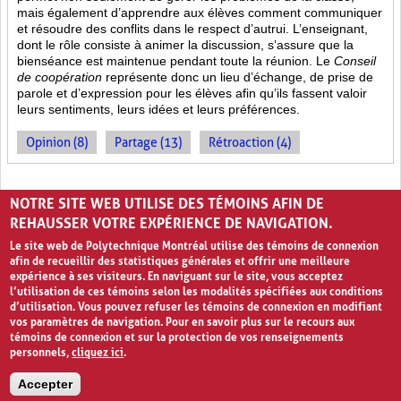
mais également d’apprendre aux élèves comment communiquer
et résoudre des conflits dans le respect d’autrui. L’enseignant,
dont le rôle consiste à animer la discussion, s’assure que la
bienséance est maintenue pendant toute la réunion. Le
Conseil
de coopération
représente donc un lieu d’échange, de prise de
parole et d’expression pour les élèves afin qu’ils fassent valoir
leurs sentiments, leurs idées et leurs préférences.
Opinion (8)
Partage (13)
Rétroaction (4)
PAGES
NOTRE SITE WEB UTILISE DES TÉMOINS AFIN DE
«
‹
1
2
REHAUSSER VOTRE EXPÉRIENCE DE NAVIGATION.
Le site web de Polytechnique Montréal utilise des témoins de connexion
afin de recueillir des statistiques générales et offrir une meilleure
expérience à ses visiteurs. En naviguant sur le site, vous acceptez
l’utilisation de ces témoins selon les modalités spécifiées aux conditions
d’utilisation. Vous pouvez refuser les témoins de connexion en modifiant
vos paramètres de navigation. Pour en savoir plus sur le recours aux
témoins de connexion et sur la protection de vos renseignements
personnels,
cliquez ici
.
Avis de confidentialité et conditions d’utilisation
Accepter