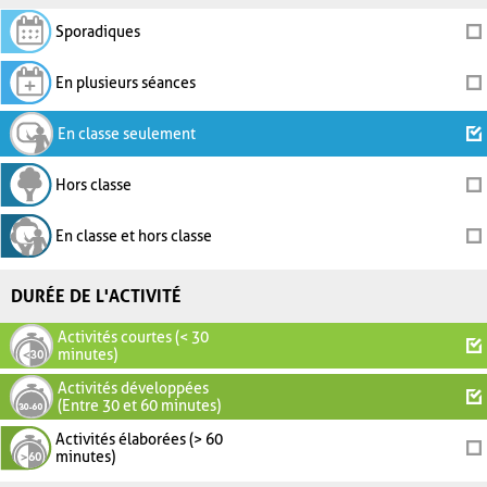
Sporadiques
En plusieurs séances
En classe seulement
Hors classe
En classe et hors classe
DURÉE DE L'ACTIVITÉ
Activités courtes (< 30
minutes)
Activités développées
(Entre 30 et 60 minutes)
Activités élaborées (> 60
minutes)