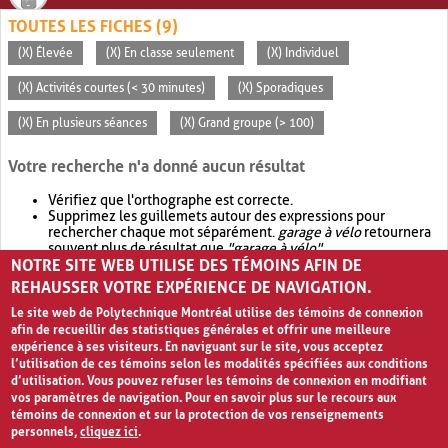
TOUTES LES FICHES (9)
(X) Élevée
(X) En classe seulement
(X) Individuel
(X) Activités courtes (< 30 minutes)
(X) Sporadiques
(X) En plusieurs séances
(X) Grand groupe (> 100)
Votre recherche n'a donné aucun résultat
Vérifiez que l'orthographe est correcte.
Supprimez les guillemets autour des expressions pour
rechercher chaque mot séparément.
garage à vélo
retournera
souvent plus de résultat que
"garage à vélo"
.
NOTRE SITE WEB UTILISE DES TÉMOINS AFIN DE
Envisagez d'élargir votre recherche avec
OR
.
garage OR vélo
retournera souvent plus de résultat que
garage à vélo
.
REHAUSSER VOTRE EXPÉRIENCE DE NAVIGATION.
Le site web de Polytechnique Montréal utilise des témoins de connexion
afin de recueillir des statistiques générales et offrir une meilleure
expérience à ses visiteurs. En naviguant sur le site, vous acceptez
l’utilisation de ces témoins selon les modalités spécifiées aux conditions
d’utilisation. Vous pouvez refuser les témoins de connexion en modifiant
vos paramètres de navigation. Pour en savoir plus sur le recours aux
témoins de connexion et sur la protection de vos renseignements
personnels,
cliquez ici
.
Avis de confidentialité et conditions d’utilisation