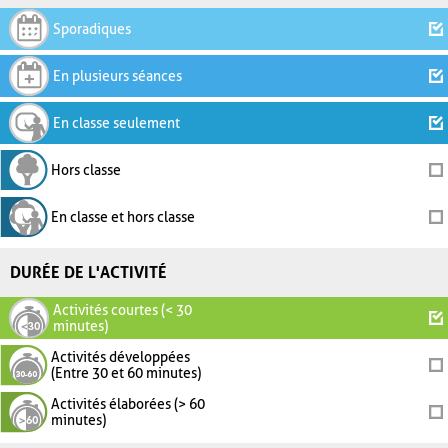
Sporadiques
En plusieurs séances
En classe seulement
Hors classe
En classe et hors classe
DURÉE DE L'ACTIVITÉ
Activités courtes (< 30
minutes)
Activités développées
(Entre 30 et 60 minutes)
Activités élaborées (> 60
minutes)