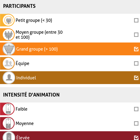
PARTICIPANTS
Petit groupe (< 30)
Moyen groupe (entre 30
et 100)
Grand groupe (> 100)
Équipe
Individuel
INTENSITÉ D'ANIMATION
Faible
Moyenne
Élevée