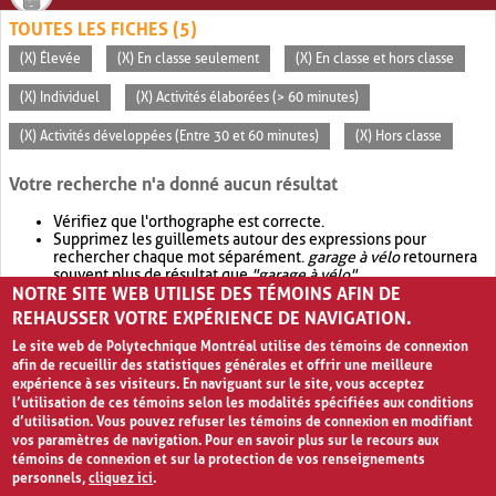
TOUTES LES FICHES (5)
(X) Élevée
(X) En classe seulement
(X) En classe et hors classe
(X) Individuel
(X) Activités élaborées (> 60 minutes)
(X) Activités développées (Entre 30 et 60 minutes)
(X) Hors classe
Votre recherche n'a donné aucun résultat
Vérifiez que l'orthographe est correcte.
Supprimez les guillemets autour des expressions pour
rechercher chaque mot séparément.
garage à vélo
retournera
souvent plus de résultat que
"garage à vélo"
.
NOTRE SITE WEB UTILISE DES TÉMOINS AFIN DE
Envisagez d'élargir votre recherche avec
OR
.
garage OR vélo
retournera souvent plus de résultat que
garage à vélo
.
REHAUSSER VOTRE EXPÉRIENCE DE NAVIGATION.
Le site web de Polytechnique Montréal utilise des témoins de connexion
afin de recueillir des statistiques générales et offrir une meilleure
expérience à ses visiteurs. En naviguant sur le site, vous acceptez
l’utilisation de ces témoins selon les modalités spécifiées aux conditions
d’utilisation. Vous pouvez refuser les témoins de connexion en modifiant
vos paramètres de navigation. Pour en savoir plus sur le recours aux
témoins de connexion et sur la protection de vos renseignements
personnels,
cliquez ici
.
Avis de confidentialité et conditions d’utilisation