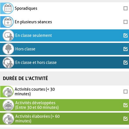
Sporadiques
En plusieurs séances
En classe seulement
Hors classe
En classe et hors classe
DURÉE DE L'ACTIVITÉ
Activités courtes (< 30
minutes)
Activités développées
(Entre 30 et 60 minutes)
Activités élaborées (> 60
minutes)