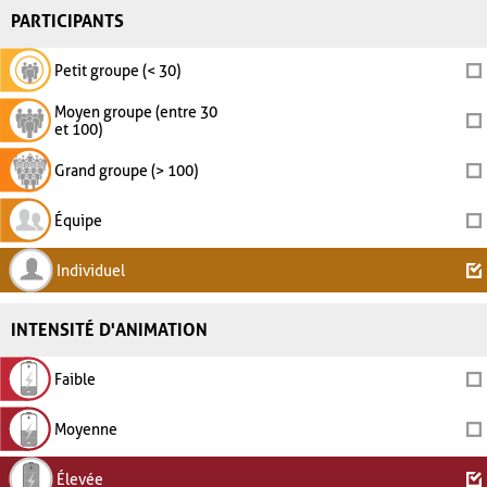
PARTICIPANTS
Petit groupe (< 30)
Moyen groupe (entre 30
et 100)
Grand groupe (> 100)
Équipe
Individuel
INTENSITÉ D'ANIMATION
Faible
Moyenne
Élevée