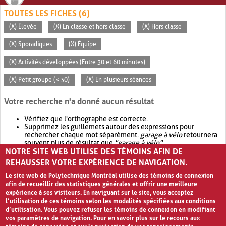
TOUTES LES FICHES (6)
(X) Élevée
(X) En classe et hors classe
(X) Hors classe
(X) Sporadiques
(X) Équipe
(X) Activités développées (Entre 30 et 60 minutes)
(X) Petit groupe (< 30)
(X) En plusieurs séances
Votre recherche n'a donné aucun résultat
Vérifiez que l'orthographe est correcte.
Supprimez les guillemets autour des expressions pour
rechercher chaque mot séparément.
garage à vélo
retournera
souvent plus de résultat que
"garage à vélo"
.
NOTRE SITE WEB UTILISE DES TÉMOINS AFIN DE
Envisagez d'élargir votre recherche avec
OR
.
garage OR vélo
retournera souvent plus de résultat que
garage à vélo
.
REHAUSSER VOTRE EXPÉRIENCE DE NAVIGATION.
Le site web de Polytechnique Montréal utilise des témoins de connexion
afin de recueillir des statistiques générales et offrir une meilleure
expérience à ses visiteurs. En naviguant sur le site, vous acceptez
l’utilisation de ces témoins selon les modalités spécifiées aux conditions
d’utilisation. Vous pouvez refuser les témoins de connexion en modifiant
vos paramètres de navigation. Pour en savoir plus sur le recours aux