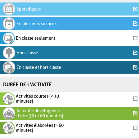
Sporadiques
En plusieurs séances
En classe seulement
Hors classe
En classe et hors classe
DURÉE DE L'ACTIVITÉ
Activités courtes (< 30
minutes)
Activités développées
(Entre 30 et 60 minutes)
Activités élaborées (> 60
minutes)