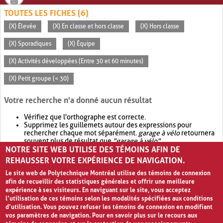
TOUTES LES FICHES (6)
(X) Élevée
(X) En classe et hors classe
(X) Hors classe
(X) Sporadiques
(X) Équipe
(X) Activités développées (Entre 30 et 60 minutes)
(X) Petit groupe (< 30)
Votre recherche n'a donné aucun résultat
Vérifiez que l'orthographe est correcte.
Supprimez les guillemets autour des expressions pour
rechercher chaque mot séparément.
garage à vélo
retournera
souvent plus de résultat que
"garage à vélo"
.
NOTRE SITE WEB UTILISE DES TÉMOINS AFIN DE
Envisagez d'élargir votre recherche avec
OR
.
garage OR vélo
retournera souvent plus de résultat que
garage à vélo
.
REHAUSSER VOTRE EXPÉRIENCE DE NAVIGATION.
Le site web de Polytechnique Montréal utilise des témoins de connexion
afin de recueillir des statistiques générales et offrir une meilleure
expérience à ses visiteurs. En naviguant sur le site, vous acceptez
l’utilisation de ces témoins selon les modalités spécifiées aux conditions
d’utilisation. Vous pouvez refuser les témoins de connexion en modifiant
vos paramètres de navigation. Pour en savoir plus sur le recours aux