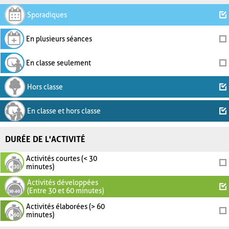
Sporadiques
En plusieurs séances
En classe seulement
Hors classe
En classe et hors classe
DURÉE DE L'ACTIVITÉ
Activités courtes (< 30
minutes)
Activités développées
(Entre 30 et 60 minutes)
Activités élaborées (> 60
minutes)