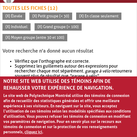
TOUTES LES FICHES (12)
(X) Élevée
(X) Petit groupe (< 30)
(X) En classe seulement
(X) Individuel
(X) Grand groupe (> 100)
(X) Moyen groupe (entre 30 et 100)
Votre recherche n'a donné aucun résultat
Vérifiez que l'orthographe est correcte.
Supprimez les guillemets autour des expressions pour
rechercher chaque mot séparément.
garage à vélo
retournera
souvent plus de résultat que
"garage à vélo"
.
NOTRE SITE WEB UTILISE DES TÉMOINS AFIN DE
Envisagez d'élargir votre recherche avec
OR
.
garage OR vélo
retournera souvent plus de résultat que
garage à vélo
.
REHAUSSER VOTRE EXPÉRIENCE DE NAVIGATION.
Le site web de Polytechnique Montréal utilise des témoins de connexion
afin de recueillir des statistiques générales et offrir une meilleure
expérience à ses visiteurs. En naviguant sur le site, vous acceptez
l’utilisation de ces témoins selon les modalités spécifiées aux conditions
d’utilisation. Vous pouvez refuser les témoins de connexion en modifiant
vos paramètres de navigation. Pour en savoir plus sur le recours aux
témoins de connexion et sur la protection de vos renseignements
personnels,
cliquez ici
.
Avis de confidentialité et conditions d’utilisation