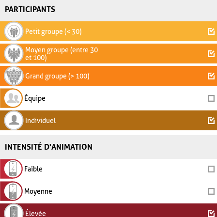
PARTICIPANTS
Petit groupe (< 30)
Moyen groupe (entre 30
et 100)
Grand groupe (> 100)
Équipe
Individuel
INTENSITÉ D'ANIMATION
Faible
Moyenne
Élevée