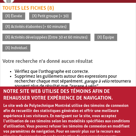
TOUTES LES FICHES (8)
(X) Élevée
(X) Petit groupe (< 30)
(X) Activités élaborées (> 60 minutes)
(X) Activités développées (Entre 30 et 60 minutes)
(X) Équipe
(X) Individuel
Votre recherche n'a donné aucun résultat
Vérifiez que l'orthographe est correcte.
Supprimez les guillemets autour des expressions pour
rechercher chaque mot séparément.
garage à vélo
retournera
souvent plus de résultat que
"garage à vélo"
.
NOTRE SITE WEB UTILISE DES TÉMOINS AFIN DE
Envisagez d'élargir votre recherche avec
OR
.
garage OR vélo
retournera souvent plus de résultat que
garage à vélo
.
REHAUSSER VOTRE EXPÉRIENCE DE NAVIGATION.
Le site web de Polytechnique Montréal utilise des témoins de connexion
afin de recueillir des statistiques générales et offrir une meilleure
expérience à ses visiteurs. En naviguant sur le site, vous acceptez
l’utilisation de ces témoins selon les modalités spécifiées aux conditions
d’utilisation. Vous pouvez refuser les témoins de connexion en modifiant
vos paramètres de navigation. Pour en savoir plus sur le recours aux