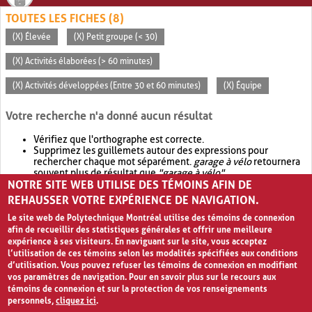
TOUTES LES FICHES (8)
(X) Élevée
(X) Petit groupe (< 30)
(X) Activités élaborées (> 60 minutes)
(X) Activités développées (Entre 30 et 60 minutes)
(X) Équipe
Votre recherche n'a donné aucun résultat
Vérifiez que l'orthographe est correcte.
Supprimez les guillemets autour des expressions pour
rechercher chaque mot séparément.
garage à vélo
retournera
souvent plus de résultat que
"garage à vélo"
.
NOTRE SITE WEB UTILISE DES TÉMOINS AFIN DE
Envisagez d'élargir votre recherche avec
OR
.
garage OR vélo
retournera souvent plus de résultat que
garage à vélo
.
REHAUSSER VOTRE EXPÉRIENCE DE NAVIGATION.
Le site web de Polytechnique Montréal utilise des témoins de connexion
afin de recueillir des statistiques générales et offrir une meilleure
expérience à ses visiteurs. En naviguant sur le site, vous acceptez
l’utilisation de ces témoins selon les modalités spécifiées aux conditions
d’utilisation. Vous pouvez refuser les témoins de connexion en modifiant
vos paramètres de navigation. Pour en savoir plus sur le recours aux
témoins de connexion et sur la protection de vos renseignements
personnels,
cliquez ici
.
Avis de confidentialité et conditions d’utilisation