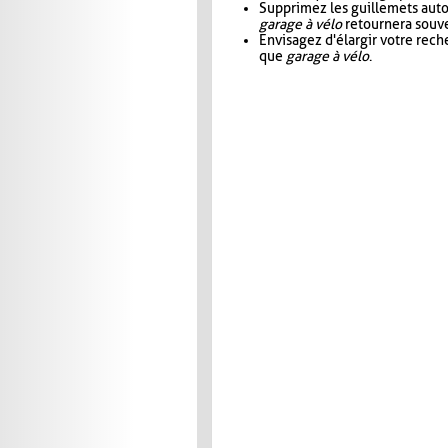
Supprimez les guillemets aut
garage à vélo
retournera souve
Envisagez d'élargir votre rec
que
garage à vélo
.