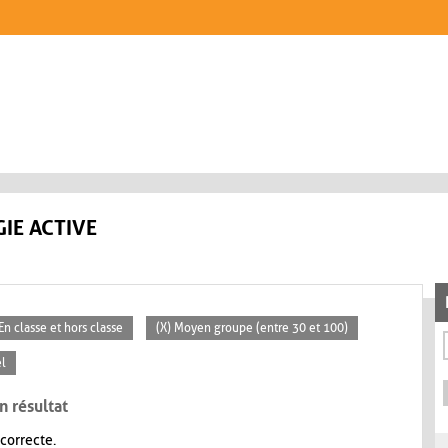
IE ACTIVE
 En classe et hors classe
(X) Moyen groupe (entre 30 et 100)
el
n résultat
 correcte.