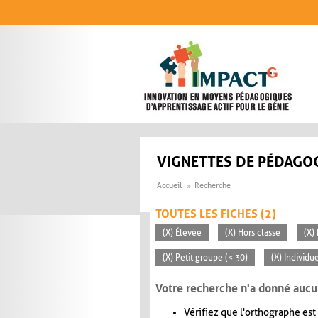
Aller au contenu principal
VIGNETTES DE PÉDAGOG
Accueil
Recherche
TOUTES LES FICHES (2)
(X) Élevée
(X) Hors classe
(X)
(X) Petit groupe (< 30)
(X) Individu
Votre recherche n'a donné aucu
Vérifiez que l'orthographe est