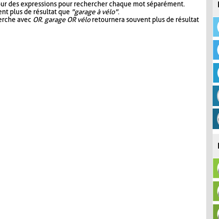
our des expressions pour rechercher chaque mot séparément.
nt plus de résultat que
"garage à vélo"
.
herche avec
OR
.
garage OR vélo
retournera souvent plus de résultat