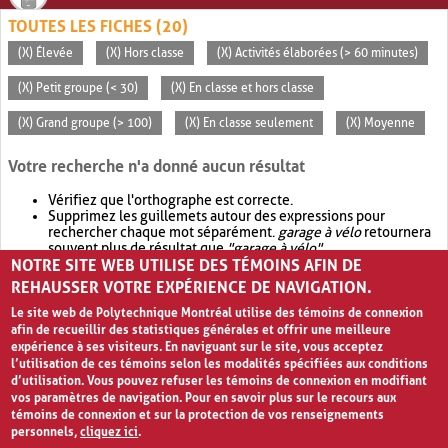
TOUTES LES FICHES (20)
(X) Élevée
(X) Hors classe
(X) Activités élaborées (> 60 minutes)
(X) Petit groupe (< 30)
(X) En classe et hors classe
(X) Grand groupe (> 100)
(X) En classe seulement
(X) Moyenne
Votre recherche n'a donné aucun résultat
Vérifiez que l'orthographe est correcte.
Supprimez les guillemets autour des expressions pour
rechercher chaque mot séparément.
garage à vélo
retournera
souvent plus de résultat que
"garage à vélo"
.
NOTRE SITE WEB UTILISE DES TÉMOINS AFIN DE
Envisagez d'élargir votre recherche avec
OR
.
garage OR vélo
retournera souvent plus de résultat que
garage à vélo
.
REHAUSSER VOTRE EXPÉRIENCE DE NAVIGATION.
Le site web de Polytechnique Montréal utilise des témoins de connexion
afin de recueillir des statistiques générales et offrir une meilleure
expérience à ses visiteurs. En naviguant sur le site, vous acceptez
l’utilisation de ces témoins selon les modalités spécifiées aux conditions
d’utilisation. Vous pouvez refuser les témoins de connexion en modifiant
vos paramètres de navigation. Pour en savoir plus sur le recours aux
témoins de connexion et sur la protection de vos renseignements
personnels,
cliquez ici
.
Avis de confidentialité et conditions d’utilisation