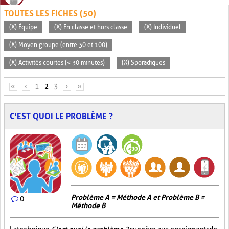
TOUTES LES FICHES (50)
(X) Équipe
(X) En classe et hors classe
(X) Individuel
(X) Moyen groupe (entre 30 et 100)
(X) Activités courtes (< 30 minutes)
(X) Sporadiques
PAGES
«
‹
1
2
3
›
»
C'EST QUOI LE PROBLÈME ?
Problème A = Méthode A et Problème B =
0
Méthode B