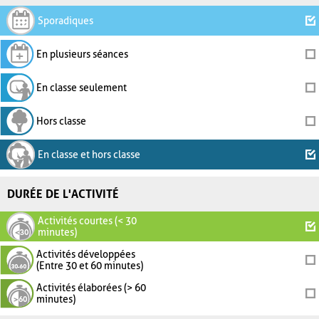
Sporadiques
En plusieurs séances
En classe seulement
Hors classe
En classe et hors classe
DURÉE DE L'ACTIVITÉ
Activités courtes (< 30
minutes)
Activités développées
(Entre 30 et 60 minutes)
Activités élaborées (> 60
minutes)