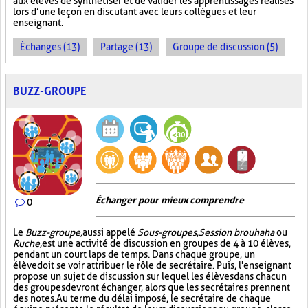
aux élèves de synthétiser et de valider les apprentissages réalisés
lors d’une leçon en discutant avec leurs collègues et leur
enseignant.
Échanges (13)
Partage (13)
Groupe de discussion (5)
BUZZ-GROUPE
Échanger pour mieux comprendre
0
Le
Buzz-groupe,
aussi appelé
Sous-groupes
,
Session brouhaha
ou
Ruche,
est une activité de discussion en groupes de 4 à 10 élèves,
pendant un court laps de temps. Dans chaque groupe, un
élève doit se voir attribuer le rôle de secrétaire. Puis, l'enseignant
propose un sujet de discussion sur lequel les élèves dans chacun
des groupes devront échanger, alors que les secrétaires prennent
des notes. Au terme du délai imposé, le secrétaire de chaque