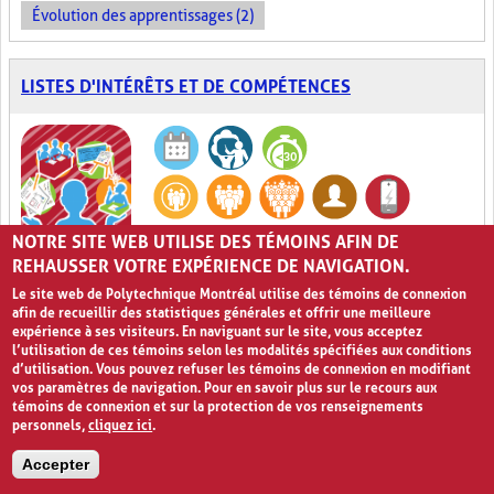
Évolution des apprentissages (2)
LISTES D'INTÉRÊTS ET DE COMPÉTENCES
NOTRE SITE WEB UTILISE DES TÉMOINS AFIN DE
À quel point ça t'intéresse ?
0
REHAUSSER VOTRE EXPÉRIENCE DE NAVIGATION.
Le site web de Polytechnique Montréal utilise des témoins de connexion
Pour la formule
Listes d'intérêts et de compétences
, l'enseignant
afin de recueillir des statistiques générales et offrir une meilleure
doit créer des listes de contrôle des sujets abordés dans son cours
expérience à ses visiteurs. En naviguant sur le site, vous acceptez
et des compétences à développer pour le réussir.
Puis, les élèves
l’utilisation de ces témoins selon les modalités spécifiées aux conditions
doivent noter leur intérêt pour les différents sujets et évaluer leur
d’utilisation. Vous pouvez refuser les témoins de connexion en modifiant
degré de compétence ou leurs connaissances sur ces sujets.
vos paramètres de navigation. Pour en savoir plus sur le recours aux
témoins de connexion et sur la protection de vos renseignements
Avec cette information, l’enseignant est en mesure de mieux
personnels,
cliquez ici
.
planifier son enseignement et d’ajuster, si nécessaire, son
programme. De plus, l’enseignant peut planifier différentes
Accepter
manières d’aborder les sujets pour lesquels les élèves ont
manifesté un intérêt particulièrement élevé ou faible.