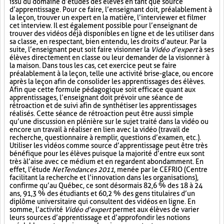
issu du domaine d’études des élèves en tant que source
d’apprentissage. Pour ce faire, l’enseignant doit, préalablement à
la leçon, trouver un expert en la matière, l’interviewer et filmer
cet interview. Il est également possible pour l’enseignant de
trouver des vidéos déjà disponibles en ligne et de les utiliser dans
sa classe, en respectant, bien entendu, les droits d’auteur. Par la
suite, l’enseignant peut soit faire visionner la
Vidéo d’expert
à ses
élèves directement en classe ou leur demander de la visionner à
la maison. Dans tous les cas, cet exercice peut se faire
préalablement à la leçon, telle une activité brise-glace, ou encore
après la leçon afin de consolider les apprentissages des élèves.
Afin que cette formule pédagogique soit efficace quant aux
apprentissages, l’enseignant doit prévoir une séance de
rétroaction et de suivi afin de synthétiser les apprentissages
réalisés. Cette séance de rétroaction peut être aussi simple
qu’une discussion en plénière sur le sujet traité dans la vidéo ou
encore un travail à réaliser en lien avec la vidéo (travail de
recherche, questionnaire à remplir, questions d’examen, etc.).
Utiliser les vidéos comme source d’apprentissage peut être très
bénéfique pour les élèves puisque la majorité d’entre eux sont
très à l’aise avec ce médium et en regardent abondamment. En
effet, l’étude
NetTendances 2011
, menée par le CEFRIO (Centre
facilitant la recherche et l’innovation dans les organisations),
confirme qu’au Québec, ce sont désormais 82,6 % des 18 à 24
ans, 91,3 % des étudiants et 60,2 % des gens titulaires d’un
diplôme universitaire qui consultent des vidéos en ligne. En
somme, l’activité
Vidéo d’expert
permet aux élèves de varier
leurs sources d’apprentissage et d’approfondir les notions