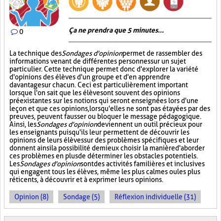
Ça ne prendra que 5 minutes...
0
La technique des
Sondages d'opinion
permet de rassembler des
informations venant de différentes personnes sur un sujet
particulier. Cette technique permet donc d'explorer la variété
d'opinions des élèves d'un groupe et d'en apprendre
davantage sur chacun. Ceci est particulièrement important
lorsque l'on sait que les élèves ont souvent des opinions
préexistantes sur les notions qui seront enseignées lors d'une
leçon et que ces opinions, lorsqu'elles ne sont pas étayées par des
preuves, peuvent fausser ou bloquer le message pédagogique.
Ainsi, les
Sondages d'opinion
deviennent un outil précieux pour
les enseignants puisqu'ils leur permettent de découvrir les
opinions de leurs élèves sur des problèmes spécifiques et leur
donnent ainsi la possibilité de mieux choisir la manière d'aborder
ces problèmes en plus de déterminer les obstacles potentiels.
Les
Sondages d'opinion
sont des activités familières et inclusives
qui engagent tous les élèves, même les plus calmes ou les plus
réticents, à découvrir et à exprimer leurs opinions.
Opinion (8)
Sondage (5)
Réflexion individuelle (31)