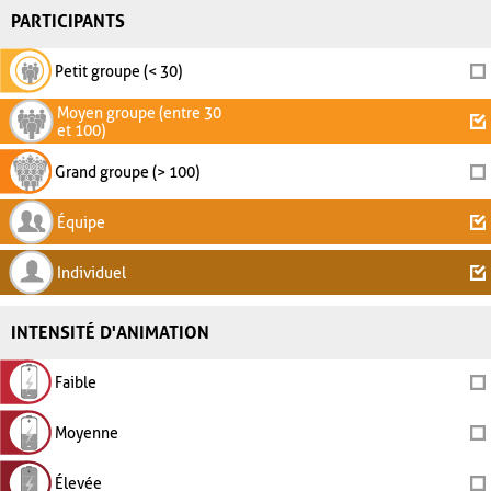
PARTICIPANTS
Petit groupe (< 30)
Moyen groupe (entre 30
et 100)
Grand groupe (> 100)
Équipe
Individuel
INTENSITÉ D'ANIMATION
Faible
Moyenne
Élevée