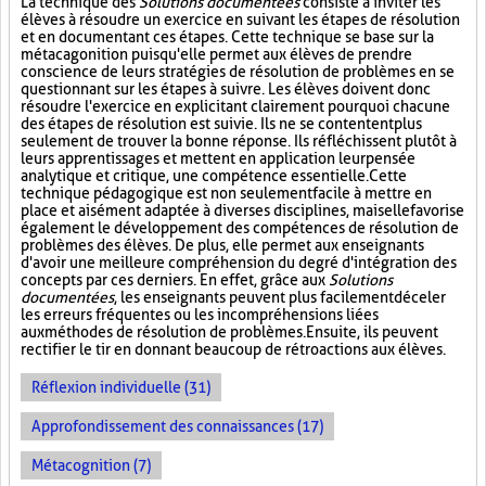
La technique des
Solutions documentées
consiste à inviter les
élèves à résoudre un exercice en suivant les étapes de résolution
et en documentant ces étapes. Cette technique se base sur la
métacagonition puisqu'elle permet aux élèves de prendre
conscience de leurs stratégies de résolution de problèmes en se
questionnant sur les étapes à suivre. Les élèves doivent donc
résoudre l'exercice en explicitant clairement pourquoi chacune
des étapes de résolution est suivie. Ils ne se contentent plus
seulement de trouver la bonne réponse. Ils réfléchissent plutôt à
leurs apprentissages et mettent en application leur pensée
analytique et critique, une compétence essentielle. Cette
technique pédagogique est non seulement facile à mettre en
place et aisément adaptée à diverses disciplines, mais elle favorise
également le développement des compétences de résolution de
problèmes des élèves. De plus, elle permet aux enseignants
d'avoir une meilleure compréhension du degré d'intégration des
concepts par ces derniers. En effet, grâce aux
Solutions
documentées
, les enseignants peuvent plus facilement déceler
les erreurs fréquentes ou les incompréhensions liées
aux méthodes de résolution de problèmes. Ensuite, ils peuvent
rectifier le tir en donnant beaucoup de rétroactions aux élèves.
Réflexion individuelle (31)
Approfondissement des connaissances (17)
Métacognition (7)