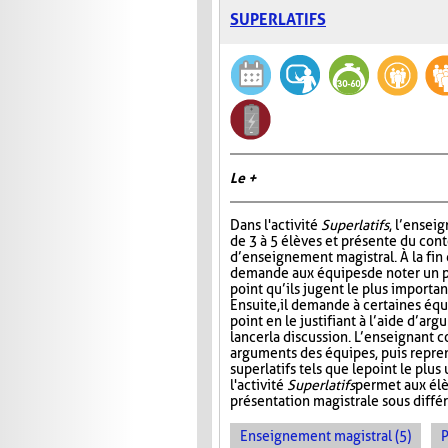
SUPERLATIFS
Le +
Dans l'activité
Superlatifs
, l’ensei
de 3 à 5 élèves et présente du con
d’enseignement magistral. À la fin d
demande aux équipes de noter un pr
point qu’ils jugent le plus importan
Ensuite, il demande à certaines éq
point en le justifiant à l’aide d’ar
lancer la discussion. L’enseignant 
arguments des équipes, puis repre
superlatifs tels que le point le plu
l'activité
Superlatifs
permet aux élè
présentation magistrale sous différ
Enseignement magistral (5)
P