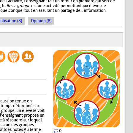
 l’activité, l’enseignant fait un retour en plénière qui sert de
, le
Buzz-groupe
est une activité permettant aux élèves de
 quelconque, tout en assurant un partage de l’information.
alisation (8)
Opinion (8)
iscussion tenue en
n temps déterminé sur
groupe, un élève se voit
s, l'enseignant propose un
 à résoudre) sur lequel
chacun des groupes
ont des notes. Au terme
0