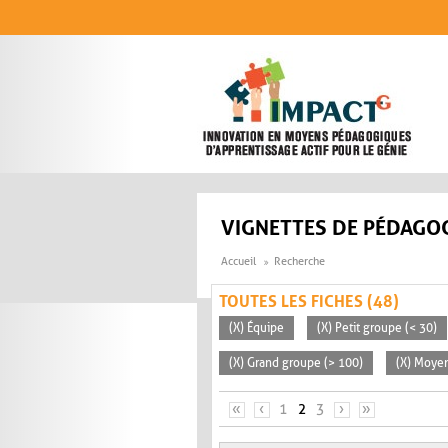
Aller au contenu principal
VIGNETTES DE PÉDAGOG
Accueil
Recherche
TOUTES LES FICHES (48)
(X) Équipe
(X) Petit groupe (< 30)
(X) Grand groupe (> 100)
(X) Moyen
PAGES
«
‹
1
2
3
›
»