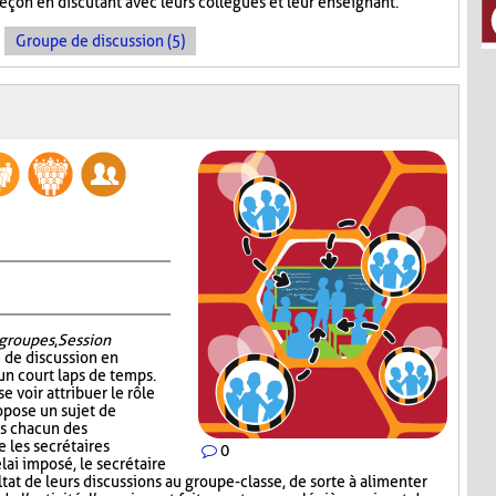
leçon en discutant avec leurs collègues et leur enseignant.
Groupe de discussion (5)
groupes
,
Session
é de discussion en
un court laps de temps.
e voir attribuer le rôle
ropose un sujet de
ns chacun des
 les secrétaires
0
lai imposé, le secrétaire
at de leurs discussions au groupe-classe, de sorte à alimenter