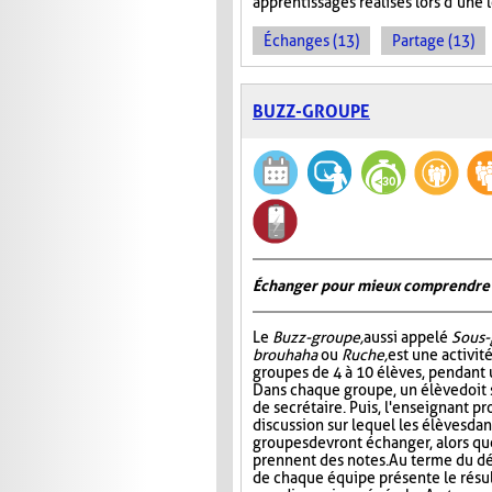
apprentissages réalisés lors d’une 
Échanges (13)
Partage (13)
BUZZ-GROUPE
Échanger pour mieux comprendre
Le
Buzz-groupe,
aussi appelé
Sous-
brouhaha
ou
Ruche,
est une activit
groupes de 4 à 10 élèves, pendant 
Dans chaque groupe, un élève doit s
de secrétaire. Puis, l'enseignant p
discussion sur lequel les élèves da
groupes devront échanger, alors que
prennent des notes. Au terme du dé
de chaque équipe présente le résult