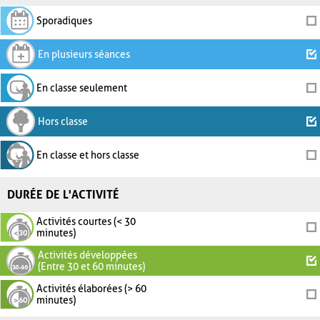
Sporadiques
En plusieurs séances
En classe seulement
Hors classe
En classe et hors classe
DURÉE DE L'ACTIVITÉ
Activités courtes (< 30
minutes)
Activités développées
(Entre 30 et 60 minutes)
Activités élaborées (> 60
minutes)