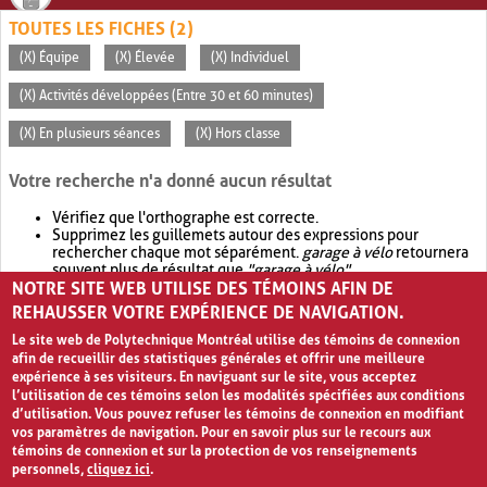
TOUTES LES FICHES (2)
(X) Équipe
(X) Élevée
(X) Individuel
(X) Activités développées (Entre 30 et 60 minutes)
(X) En plusieurs séances
(X) Hors classe
Votre recherche n'a donné aucun résultat
Vérifiez que l'orthographe est correcte.
Supprimez les guillemets autour des expressions pour
rechercher chaque mot séparément.
garage à vélo
retournera
souvent plus de résultat que
"garage à vélo"
.
NOTRE SITE WEB UTILISE DES TÉMOINS AFIN DE
Envisagez d'élargir votre recherche avec
OR
.
garage OR vélo
retournera souvent plus de résultat que
garage à vélo
.
REHAUSSER VOTRE EXPÉRIENCE DE NAVIGATION.
Le site web de Polytechnique Montréal utilise des témoins de connexion
afin de recueillir des statistiques générales et offrir une meilleure
expérience à ses visiteurs. En naviguant sur le site, vous acceptez
l’utilisation de ces témoins selon les modalités spécifiées aux conditions
d’utilisation. Vous pouvez refuser les témoins de connexion en modifiant
vos paramètres de navigation. Pour en savoir plus sur le recours aux
témoins de connexion et sur la protection de vos renseignements
personnels,
cliquez ici
.
Avis de confidentialité et conditions d’utilisation