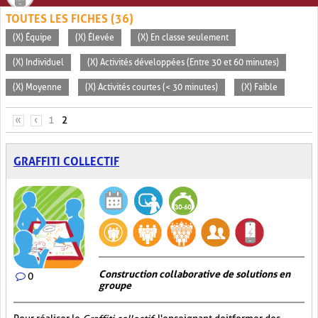
TOUTES LES FICHES (36)
(X) Équipe
(X) Élevée
(X) En classe seulement
(X) Individuel
(X) Activités développées (Entre 30 et 60 minutes)
(X) Moyenne
(X) Activités courtes (< 30 minutes)
(X) Faible
PAGES
«
‹
1
2
GRAFFITI COLLECTIF
Construction collaborative de solutions en
0
groupe