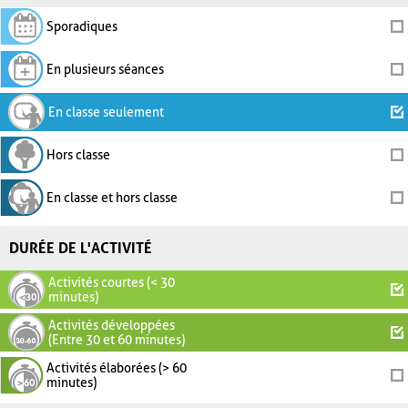
Sporadiques
En plusieurs séances
En classe seulement
Hors classe
En classe et hors classe
DURÉE DE L'ACTIVITÉ
Activités courtes (< 30
minutes)
Activités développées
(Entre 30 et 60 minutes)
Activités élaborées (> 60
minutes)