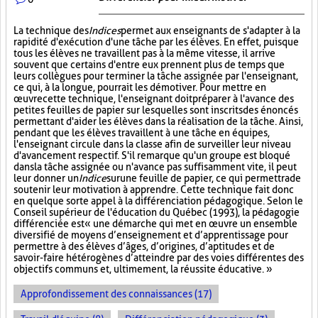
La technique des
Indices
permet aux enseignants de s'adapter à la
rapidité d'exécution d'une tâche par les élèves. En effet, puisque
tous les élèves ne travaillent pas à la même vitesse, il arrive
souvent que certains d'entre eux prennent plus de temps que
leurs collègues pour terminer la tâche assignée par l'enseignant,
ce qui, à la longue, pourrait les démotiver. Pour mettre en
œuvre cette technique, l'enseignant doit préparer à l'avance des
petites feuilles de papier sur lesquelles sont inscrits des énoncés
permettant d'aider les élèves dans la réalisation de la tâche. Ainsi,
pendant que les élèves travaillent à une tâche en équipes,
l'enseignant circule dans la classe afin de surveiller leur niveau
d'avancement respectif. S'il remarque qu'un groupe est bloqué
dans la tâche assignée ou n'avance pas suffisamment vite, il peut
leur donner un
Indice
sur
une feuille de papier, ce qui permettra de
soutenir leur motivation à apprendre. Cette technique fait donc
en quelque sorte appel à la différenciation pédagogique. Selon le
Conseil supérieur de l'éducation du Québec (1993), la pédagogie
différenciée est « une démarche qui met en œuvre un ensemble
diversifié de moyens d’enseignement et d’apprentissage pour
permettre à des élèves d’âges, d’origines, d’aptitudes et de
savoir-faire hétérogènes d’atteindre par des voies différentes des
objectifs communs et, ultimement, la réussite éducative. »
Approfondissement des connaissances (17)