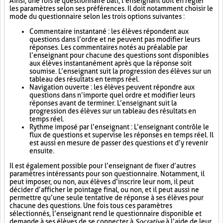
Ainsi, une fois le questionnaire bâti, l’enseignant doit en régler
les paramètres selon ses préférences. Il doit notamment choisir le
mode du questionnaire selon les trois options suivantes :
Commentaire instantané : les élèves répondent aux
questions dans l’ordre et ne peuvent pas modifier leurs
réponses. Les commentaires notés au préalable par
l’enseignant pour chacune des questions sont disponibles
aux élèves instantanément après que la réponse soit
soumise. L’enseignant suit la progression des élèves sur un
tableau des résultats en temps réel.
Navigation ouverte : les élèves peuvent répondre aux
questions dans n’importe quel ordre et modifier leurs
réponses avant de terminer. L’enseignant suit la
progression des élèves sur un tableau des résultats en
temps réel.
Rythme imposé par l’enseignant : L’enseignant contrôle le
flux de questions et supervise les réponses en temps réel. Il
est aussi en mesure de passer des questions et d’y revenir
ensuite.
Il est également possible pour l’enseignant de fixer d’autres
paramètres intéressants pour son questionnaire. Notamment, il
peut imposer, ou non, aux élèves d’inscrire leur nom, il peut
décider d’afficher le pointage final, ou non, et il peut aussi ne
permettre qu’une seule tentative de réponse à ses élèves pour
chacune des questions. Une fois tous ces paramètres
sélectionnés, l’enseignant rend le questionnaire disponible et
demande à ses élèves de se connecter à
Socrative
à l’aide de leur