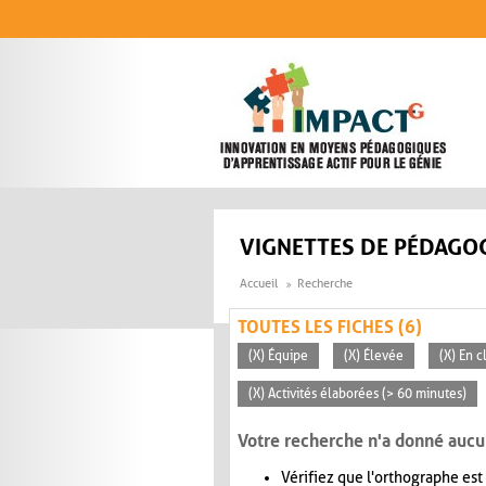
Aller au contenu principal
VIGNETTES DE PÉDAGOG
Accueil
Recherche
TOUTES LES FICHES (6)
(X) Équipe
(X) Élevée
(X) En 
(X) Activités élaborées (> 60 minutes)
Votre recherche n'a donné aucu
Vérifiez que l'orthographe est