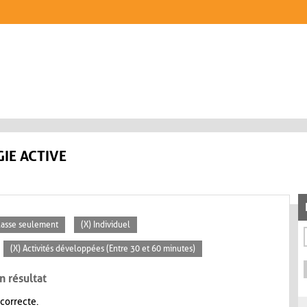
IE ACTIVE
classe seulement
(X) Individuel
(X) Activités développées (Entre 30 et 60 minutes)
n résultat
 correcte.