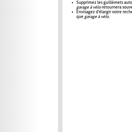
Supprimez les guillemets aut
garage à vélo
retournera souve
Envisagez d'élargir votre rec
que
garage à vélo
.