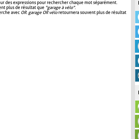
our des expressions pour rechercher chaque mot séparément.
nt plus de résultat que
"garage à vélo"
.
herche avec
OR
.
garage OR vélo
retournera souvent plus de résultat