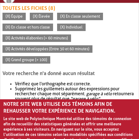
TOUTES LES FICHES (8)
(X) Équipe
(X) Élevée
(X) En classe seulement
(X) En classe et hors classe
(X) Individuel
(X) Activités élaborées (> 60 minutes)
(X) Activités développées (Entre 30 et 60 minutes)
(X) Grand groupe (> 100)
Votre recherche n'a donné aucun résultat
Vérifiez que l'orthographe est correcte.
Supprimez les guillemets autour des expressions pour
rechercher chaque mot séparément.
garage à vélo
retournera
souvent plus de résultat que
"garage à vélo"
.
NOTRE SITE WEB UTILISE DES TÉMOINS AFIN DE
Envisagez d'élargir votre recherche avec
OR
.
garage OR vélo
retournera souvent plus de résultat que
garage à vélo
.
REHAUSSER VOTRE EXPÉRIENCE DE NAVIGATION.
Le site web de Polytechnique Montréal utilise des témoins de connexion
afin de recueillir des statistiques générales et offrir une meilleure
expérience à ses visiteurs. En naviguant sur le site, vous acceptez
l’utilisation de ces témoins selon les modalités spécifiées aux conditions