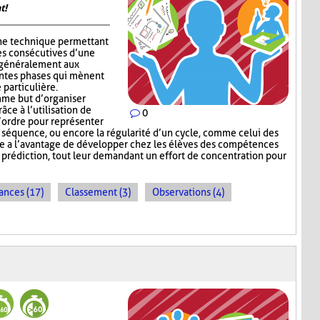
t!
ne technique permettant
es consécutives d’une
e généralement aux
entes phases qui mènent
 particulière.
me but d’organiser
râce à l’utilisation de
0
l’ordre pour représenter
e séquence, ou encore la régularité d’un cycle, comme celui des
e a l’avantage de développer chez les élèves des compétences
e prédiction, tout leur demandant un effort de concentration pour
ances (17)
Classement (3)
Observations (4)