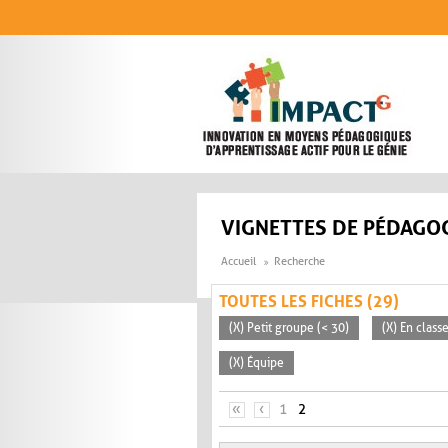
Aller au contenu principal
VIGNETTES DE PÉDAGOG
Accueil
Recherche
TOUTES LES FICHES (29)
(X) Petit groupe (< 30)
(X) En clas
(X) Équipe
PAGES
«
‹
1
2