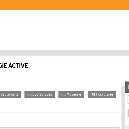
IE ACTIVE
se seulement
(X) Sporadiques
(X) Moyenne
(X) Hors classe