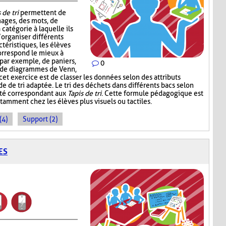
 de tri
permettent de
mages, des mots, de
 catégorie à laquelle ils
’organiser différents
téristiques, les élèves
correspond le mieux à
, par exemple, de paniers,
0
, de diagrammes de Venn,
 cet exercice est de classer les données selon des attributs
de de tri adaptée. Le tri des déchets dans différents bacs selon
ité correspondant aux
Tapis de tri
. Cette formule pédagogique est
tamment chez les élèves plus visuels ou tactiles.
(4)
Support (2)
ES