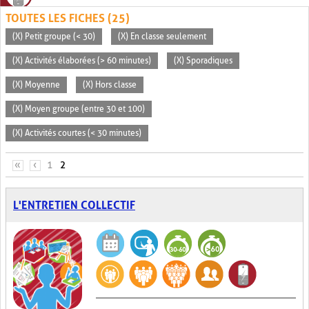
TOUTES LES FICHES (25)
(X) Petit groupe (< 30)
(X) En classe seulement
(X) Activités élaborées (> 60 minutes)
(X) Sporadiques
(X) Moyenne
(X) Hors classe
(X) Moyen groupe (entre 30 et 100)
(X) Activités courtes (< 30 minutes)
PAGES
«
‹
1
2
L'ENTRETIEN COLLECTIF