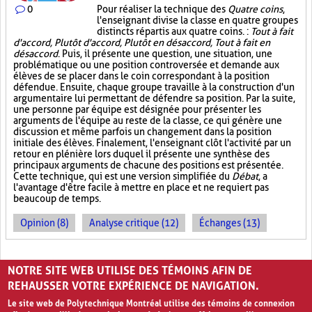
0
Pour réaliser la technique des
Quatre coins
,
l'enseignant divise la classe en quatre groupes
distincts répartis aux quatre coins. :
Tout à fait
d'accord, Plutôt d'accord, Plutôt en désaccord, Tout à fait en
désaccord
. Puis, il présente une question, une situation, une
problématique ou une position controversée et demande aux
élèves de se placer dans le coin correspondant à la position
défendue. Ensuite, chaque groupe travaille à la construction d'un
argumentaire lui permettant de défendre sa position. Par la suite,
une personne par équipe est désignée pour présenter les
arguments de l'équipe au reste de la classe, ce qui génère une
discussion et même parfois un changement dans la position
initiale des élèves. Finalement, l'enseignant clôt l'activité par un
retour en plénière lors duquel il présente une synthèse des
principaux arguments de chacune des positions est présentée.
Cette technique, qui est une version simplifiée du
Débat
, a
l'avantage d'être facile à mettre en place et ne requiert pas
beaucoup de temps.
Opinion (8)
Analyse critique (12)
Échanges (13)
PAGES
NOTRE SITE WEB UTILISE DES TÉMOINS AFIN DE
«
‹
1
2
REHAUSSER VOTRE EXPÉRIENCE DE NAVIGATION.
Le site web de Polytechnique Montréal utilise des témoins de connexion