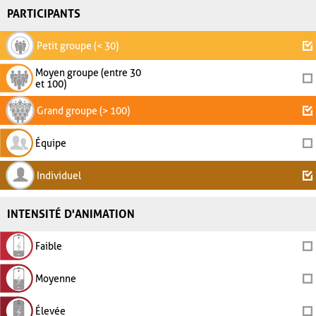
PARTICIPANTS
Petit groupe (< 30)
Moyen groupe (entre 30
et 100)
Grand groupe (> 100)
Équipe
Individuel
INTENSITÉ D'ANIMATION
Faible
Moyenne
Élevée