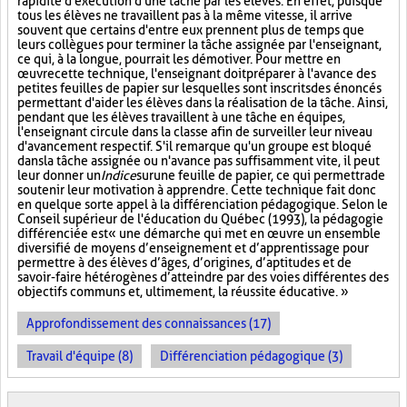
rapidité d'exécution d'une tâche par les élèves. En effet, puisque
tous les élèves ne travaillent pas à la même vitesse, il arrive
souvent que certains d'entre eux prennent plus de temps que
leurs collègues pour terminer la tâche assignée par l'enseignant,
ce qui, à la longue, pourrait les démotiver. Pour mettre en
œuvre cette technique, l'enseignant doit préparer à l'avance des
petites feuilles de papier sur lesquelles sont inscrits des énoncés
permettant d'aider les élèves dans la réalisation de la tâche. Ainsi,
pendant que les élèves travaillent à une tâche en équipes,
l'enseignant circule dans la classe afin de surveiller leur niveau
d'avancement respectif. S'il remarque qu'un groupe est bloqué
dans la tâche assignée ou n'avance pas suffisamment vite, il peut
leur donner un
Indice
sur
une feuille de papier, ce qui permettra de
soutenir leur motivation à apprendre. Cette technique fait donc
en quelque sorte appel à la différenciation pédagogique. Selon le
Conseil supérieur de l'éducation du Québec (1993), la pédagogie
différenciée est « une démarche qui met en œuvre un ensemble
diversifié de moyens d’enseignement et d’apprentissage pour
permettre à des élèves d’âges, d’origines, d’aptitudes et de
savoir-faire hétérogènes d’atteindre par des voies différentes des
objectifs communs et, ultimement, la réussite éducative. »
Approfondissement des connaissances (17)
Travail d'équipe (8)
Différenciation pédagogique (3)