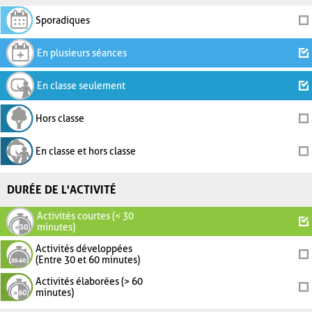
Sporadiques
En plusieurs séances
En classe seulement
Hors classe
En classe et hors classe
DURÉE DE L'ACTIVITÉ
Activités courtes (< 30
minutes)
Activités développées
(Entre 30 et 60 minutes)
Activités élaborées (> 60
minutes)