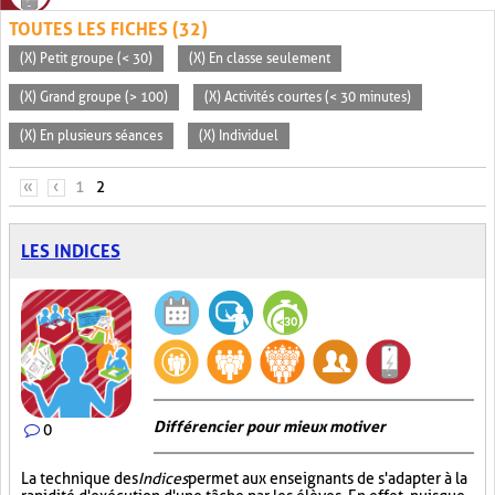
TOUTES LES FICHES (32)
(X) Petit groupe (< 30)
(X) En classe seulement
(X) Grand groupe (> 100)
(X) Activités courtes (< 30 minutes)
(X) En plusieurs séances
(X) Individuel
PAGES
«
‹
1
2
LES INDICES
Différencier pour mieux motiver
0
La technique des
Indices
permet aux enseignants de s'adapter à la