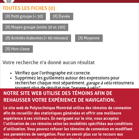
TOUTES LES FICHES (0)
(X) Petit groupe (< 30)
(X) Élevée
(X) Moyen groupe (entre 30 et 100)
(X) Activités élaborées (> 60 minutes)
(X) Moyenne
(X) Hors classe
Votre recherche n'a donné aucun résultat
Vérifiez que l'orthographe est correcte.
Supprimez les guillemets autour des expressions pour
rechercher chaque mot séparément.
garage à vélo
retournera
souvent plus de résultat que
"garage à vélo"
.
NOTRE SITE WEB UTILISE DES TÉMOINS AFIN DE
Envisagez d'élargir votre recherche avec
OR
.
garage OR vélo
retournera souvent plus de résultat que
garage à vélo
.
REHAUSSER VOTRE EXPÉRIENCE DE NAVIGATION.
Le site web de Polytechnique Montréal utilise des témoins de connexion
afin de recueillir des statistiques générales et offrir une meilleure
expérience à ses visiteurs. En naviguant sur le site, vous acceptez
l’utilisation de ces témoins selon les modalités spécifiées aux conditions
d’utilisation. Vous pouvez refuser les témoins de connexion en modifiant
vos paramètres de navigation. Pour en savoir plus sur le recours aux