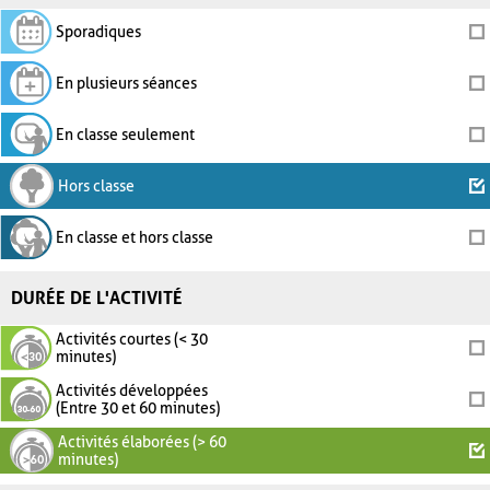
Sporadiques
En plusieurs séances
En classe seulement
Hors classe
En classe et hors classe
DURÉE DE L'ACTIVITÉ
Activités courtes (< 30
minutes)
Activités développées
(Entre 30 et 60 minutes)
Activités élaborées (> 60
minutes)