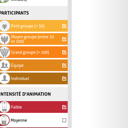
PARTICIPANTS
Petit groupe (< 30)
Moyen groupe (entre 30
et 100)
Grand groupe (> 100)
Équipe
Individuel
INTENSITÉ D'ANIMATION
Faible
Moyenne