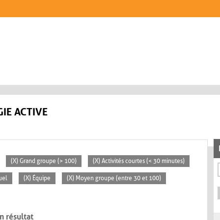
IE ACTIVE
(X) Grand groupe (> 100)
(X) Activités courtes (< 30 minutes)
uel
(X) Équipe
(X) Moyen groupe (entre 30 et 100)
n résultat