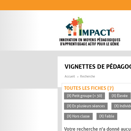
Aller au contenu principal
VIGNETTES DE PÉDAGOG
Accueil
Recherche
TOUTES LES FICHES (7)
(X) Petit groupe (< 30)
(X) Élevée
(X) En plusieurs séances
(X) Individ
(X) Hors classe
(X) Faible
Votre recherche n'a donné aucu