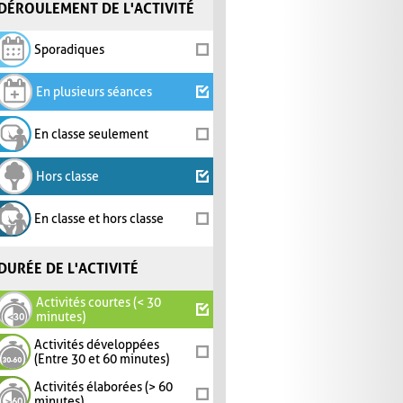
DÉROULEMENT DE L'ACTIVITÉ
Sporadiques
En plusieurs séances
En classe seulement
Hors classe
En classe et hors classe
DURÉE DE L'ACTIVITÉ
Activités courtes (< 30
minutes)
Activités développées
(Entre 30 et 60 minutes)
Activités élaborées (> 60
minutes)