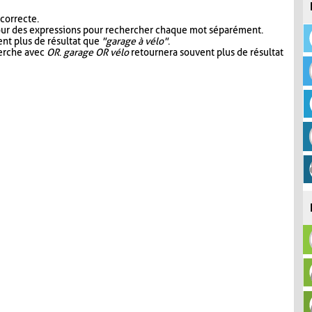
 correcte.
our des expressions pour rechercher chaque mot séparément.
nt plus de résultat que
"garage à vélo"
.
herche avec
OR
.
garage OR vélo
retournera souvent plus de résultat