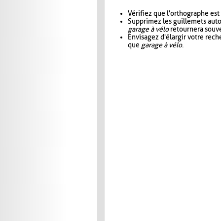
Vérifiez que l'orthographe est
Supprimez les guillemets aut
garage à vélo
retournera souve
Envisagez d'élargir votre rec
que
garage à vélo
.