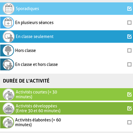
Sporadiques
En plusieurs séances
En classe seulement
Hors classe
En classe et hors classe
DURÉE DE L'ACTIVITÉ
Activités courtes (< 30
minutes)
Activités développées
(Entre 30 et 60 minutes)
Activités élaborées (> 60
minutes)