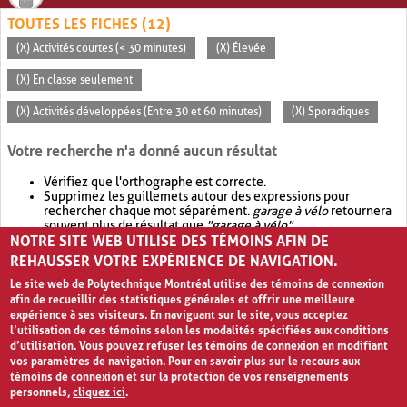
TOUTES LES FICHES (12)
(X) Activités courtes (< 30 minutes)
(X) Élevée
(X) En classe seulement
(X) Activités développées (Entre 30 et 60 minutes)
(X) Sporadiques
Votre recherche n'a donné aucun résultat
Vérifiez que l'orthographe est correcte.
Supprimez les guillemets autour des expressions pour
rechercher chaque mot séparément.
garage à vélo
retournera
souvent plus de résultat que
"garage à vélo"
.
NOTRE SITE WEB UTILISE DES TÉMOINS AFIN DE
Envisagez d'élargir votre recherche avec
OR
.
garage OR vélo
retournera souvent plus de résultat que
garage à vélo
.
REHAUSSER VOTRE EXPÉRIENCE DE NAVIGATION.
Le site web de Polytechnique Montréal utilise des témoins de connexion
afin de recueillir des statistiques générales et offrir une meilleure
expérience à ses visiteurs. En naviguant sur le site, vous acceptez
l’utilisation de ces témoins selon les modalités spécifiées aux conditions
d’utilisation. Vous pouvez refuser les témoins de connexion en modifiant
vos paramètres de navigation. Pour en savoir plus sur le recours aux
témoins de connexion et sur la protection de vos renseignements
personnels,
cliquez ici
.
Avis de confidentialité et conditions d’utilisation