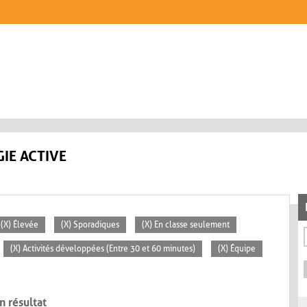
IE ACTIVE
(X) Élevée
(X) Sporadiques
(X) En classe seulement
(X) Activités développées (Entre 30 et 60 minutes)
(X) Équipe
n résultat