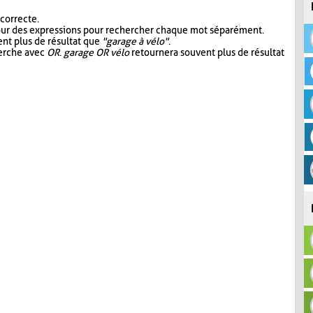
 correcte.
our des expressions pour rechercher chaque mot séparément.
nt plus de résultat que
"garage à vélo"
.
herche avec
OR
.
garage OR vélo
retournera souvent plus de résultat