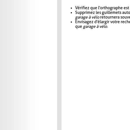
Vérifiez que l'orthographe est
Supprimez les guillemets aut
garage à vélo
retournera souve
Envisagez d'élargir votre rec
que
garage à vélo
.