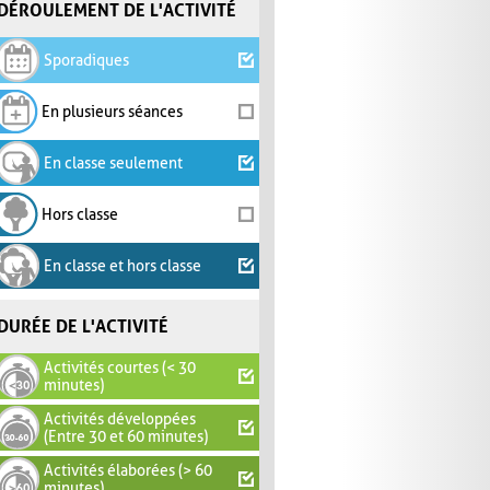
DÉROULEMENT DE L'ACTIVITÉ
Sporadiques
En plusieurs séances
En classe seulement
Hors classe
En classe et hors classe
DURÉE DE L'ACTIVITÉ
Activités courtes (< 30
minutes)
Activités développées
(Entre 30 et 60 minutes)
Activités élaborées (> 60
minutes)