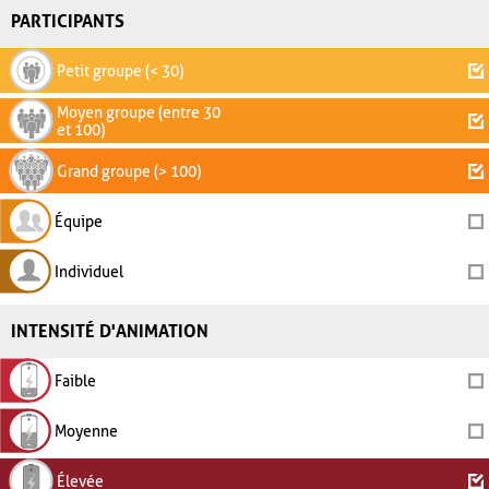
PARTICIPANTS
Petit groupe (< 30)
Moyen groupe (entre 30
et 100)
Grand groupe (> 100)
Équipe
Individuel
INTENSITÉ D'ANIMATION
Faible
Moyenne
Élevée