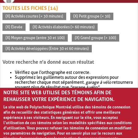
TOUTES LES FICHES (14)
(X) Activités courtes (< 30 minutes)
(X) Petit groupe (< 30)
(X) Élevée
(X) Activités élaborées (> 60 minutes)
(X) Moyen groupe (entre 30 et 100)
(X) Grand groupe (> 100)
(X) Activités développées (Entre 30 et 60 minutes)
Votre recherche n'a donné aucun résultat
Vérifiez que l'orthographe est correcte.
Supprimez les guillemets autour des expressions pour
rechercher chaque mot séparément.
garage à vélo
retournera
souvent plus de résultat que
"garage à vélo"
.
NOTRE SITE WEB UTILISE DES TÉMOINS AFIN DE
Envisagez d'élargir votre recherche avec
OR
.
garage OR vélo
retournera souvent plus de résultat que
garage à vélo
.
REHAUSSER VOTRE EXPÉRIENCE DE NAVIGATION.
Le site web de Polytechnique Montréal utilise des témoins de connexion
afin de recueillir des statistiques générales et offrir une meilleure
expérience à ses visiteurs. En naviguant sur le site, vous acceptez
l’utilisation de ces témoins selon les modalités spécifiées aux conditions
d’utilisation. Vous pouvez refuser les témoins de connexion en modifiant
vos paramètres de navigation. Pour en savoir plus sur le recours aux