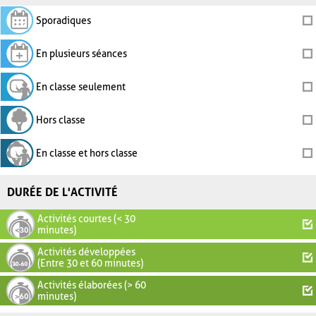
Sporadiques
En plusieurs séances
En classe seulement
Hors classe
En classe et hors classe
DURÉE DE L'ACTIVITÉ
Activités courtes (< 30
minutes)
Activités développées
(Entre 30 et 60 minutes)
Activités élaborées (> 60
minutes)