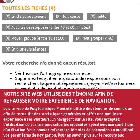
TOUTES LES FICHES (9)
(X) En classe seulement
(X) Hors classe
(X) Faible
(X) Activités développées (Entre 30 et 60 minutes)
(X) Moyen groupe (entre 30 et 100)
(X) Petit groupe (< 30)
(X) En plusieurs séances
Votre recherche n'a donné aucun résultat
Vérifiez que l'orthographe est correcte.
Supprimez les guillemets autour des expressions pour
rechercher chaque mot séparément.
garage à vélo
retournera
souvent plus de résultat que
"garage à vélo"
.
NOTRE SITE WEB UTILISE DES TÉMOINS AFIN DE
Envisagez d'élargir votre recherche avec
OR
.
garage OR vélo
retournera souvent plus de résultat que
garage à vélo
.
REHAUSSER VOTRE EXPÉRIENCE DE NAVIGATION.
Le site web de Polytechnique Montréal utilise des témoins de connexion
afin de recueillir des statistiques générales et offrir une meilleure
expérience à ses visiteurs. En naviguant sur le site, vous acceptez
l’utilisation de ces témoins selon les modalités spécifiées aux conditions
d’utilisation. Vous pouvez refuser les témoins de connexion en modifiant
vos paramètres de navigation. Pour en savoir plus sur le recours aux