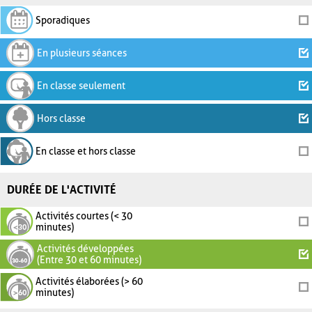
Sporadiques
En plusieurs séances
En classe seulement
Hors classe
En classe et hors classe
DURÉE DE L'ACTIVITÉ
Activités courtes (< 30
minutes)
Activités développées
(Entre 30 et 60 minutes)
Activités élaborées (> 60
minutes)