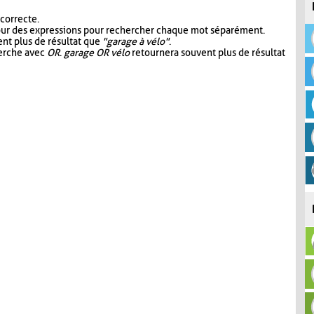
 correcte.
our des expressions pour rechercher chaque mot séparément.
nt plus de résultat que
"garage à vélo"
.
herche avec
OR
.
garage OR vélo
retournera souvent plus de résultat