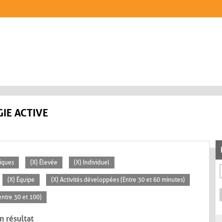
IE ACTIVE
iques
(X) Élevée
(X) Individuel
(X) Équipe
(X) Activités développées (Entre 30 et 60 minutes)
ntre 30 et 100)
n résultat