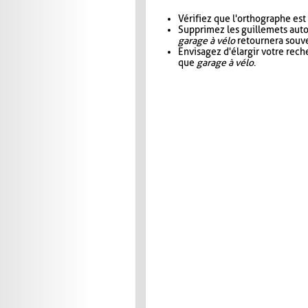
Vérifiez que l'orthographe est
Supprimez les guillemets aut
garage à vélo
retournera souve
Envisagez d'élargir votre rec
que
garage à vélo
.