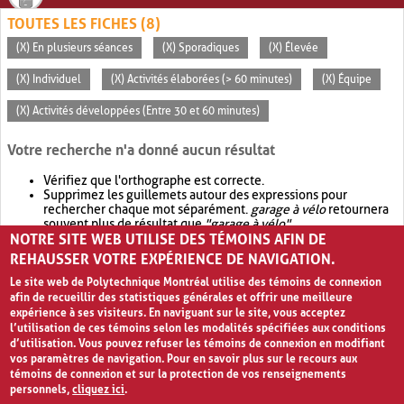
TOUTES LES FICHES (8)
(X) En plusieurs séances
(X) Sporadiques
(X) Élevée
(X) Individuel
(X) Activités élaborées (> 60 minutes)
(X) Équipe
(X) Activités développées (Entre 30 et 60 minutes)
Votre recherche n'a donné aucun résultat
Vérifiez que l'orthographe est correcte.
Supprimez les guillemets autour des expressions pour
rechercher chaque mot séparément.
garage à vélo
retournera
souvent plus de résultat que
"garage à vélo"
.
NOTRE SITE WEB UTILISE DES TÉMOINS AFIN DE
Envisagez d'élargir votre recherche avec
OR
.
garage OR vélo
retournera souvent plus de résultat que
garage à vélo
.
REHAUSSER VOTRE EXPÉRIENCE DE NAVIGATION.
Le site web de Polytechnique Montréal utilise des témoins de connexion
afin de recueillir des statistiques générales et offrir une meilleure
expérience à ses visiteurs. En naviguant sur le site, vous acceptez
l’utilisation de ces témoins selon les modalités spécifiées aux conditions
d’utilisation. Vous pouvez refuser les témoins de connexion en modifiant
vos paramètres de navigation. Pour en savoir plus sur le recours aux
témoins de connexion et sur la protection de vos renseignements
personnels,
cliquez ici
.
Avis de confidentialité et conditions d’utilisation