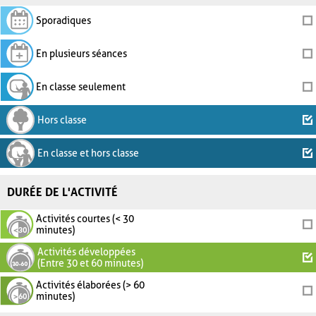
Sporadiques
En plusieurs séances
En classe seulement
Hors classe
En classe et hors classe
DURÉE DE L'ACTIVITÉ
Activités courtes (< 30
minutes)
Activités développées
(Entre 30 et 60 minutes)
Activités élaborées (> 60
minutes)