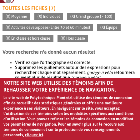
TOUTES LES FICHES (7)
(X) Moyenne
(X) Individuel
(X) Grand groupe (> 100)
(X) Activités développées (Entre 30 et 60 minutes)
(X) Équipe
(X) En classe et hors classe
(X) Hors classe
Votre recherche n'a donné aucun résultat
Vérifiez que l'orthographe est correcte.
Supprimez les guillemets autour des expressions pour
rechercher chaque mot séparément.
garage à vélo
retournera
souvent plus de résultat que
"garage à vélo"
.
NOTRE SITE WEB UTILISE DES TÉMOINS AFIN DE
Envisagez d'élargir votre recherche avec
OR
.
garage OR vélo
retournera souvent plus de résultat que
garage à vélo
.
REHAUSSER VOTRE EXPÉRIENCE DE NAVIGATION.
Le site web de Polytechnique Montréal utilise des témoins de connexion
afin de recueillir des statistiques générales et offrir une meilleure
expérience à ses visiteurs. En naviguant sur le site, vous acceptez
l’utilisation de ces témoins selon les modalités spécifiées aux conditions
d’utilisation. Vous pouvez refuser les témoins de connexion en modifiant
vos paramètres de navigation. Pour en savoir plus sur le recours aux
témoins de connexion et sur la protection de vos renseignements
personnels,
cliquez ici
.
Avis de confidentialité et conditions d’utilisation