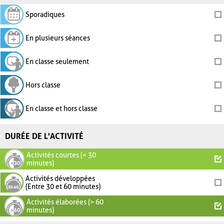
Sporadiques
En plusieurs séances
En classe seulement
Hors classe
En classe et hors classe
DURÉE DE L'ACTIVITÉ
Activités courtes (< 30
minutes)
Activités développées
(Entre 30 et 60 minutes)
Activités élaborées (> 60
minutes)