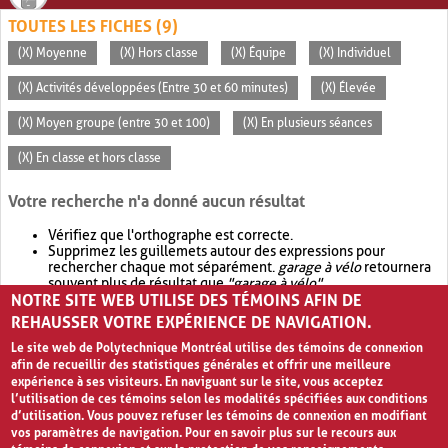
TOUTES LES FICHES (9)
(X) Moyenne
(X) Hors classe
(X) Équipe
(X) Individuel
(X) Activités développées (Entre 30 et 60 minutes)
(X) Élevée
(X) Moyen groupe (entre 30 et 100)
(X) En plusieurs séances
(X) En classe et hors classe
Votre recherche n'a donné aucun résultat
Vérifiez que l'orthographe est correcte.
Supprimez les guillemets autour des expressions pour
rechercher chaque mot séparément.
garage à vélo
retournera
souvent plus de résultat que
"garage à vélo"
.
NOTRE SITE WEB UTILISE DES TÉMOINS AFIN DE
Envisagez d'élargir votre recherche avec
OR
.
garage OR vélo
retournera souvent plus de résultat que
garage à vélo
.
REHAUSSER VOTRE EXPÉRIENCE DE NAVIGATION.
Le site web de Polytechnique Montréal utilise des témoins de connexion
afin de recueillir des statistiques générales et offrir une meilleure
expérience à ses visiteurs. En naviguant sur le site, vous acceptez
l’utilisation de ces témoins selon les modalités spécifiées aux conditions
d’utilisation. Vous pouvez refuser les témoins de connexion en modifiant
vos paramètres de navigation. Pour en savoir plus sur le recours aux