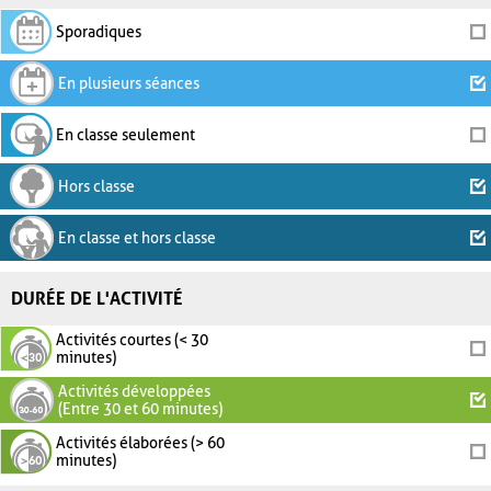
Sporadiques
En plusieurs séances
En classe seulement
Hors classe
En classe et hors classe
DURÉE DE L'ACTIVITÉ
Activités courtes (< 30
minutes)
Activités développées
(Entre 30 et 60 minutes)
Activités élaborées (> 60
minutes)