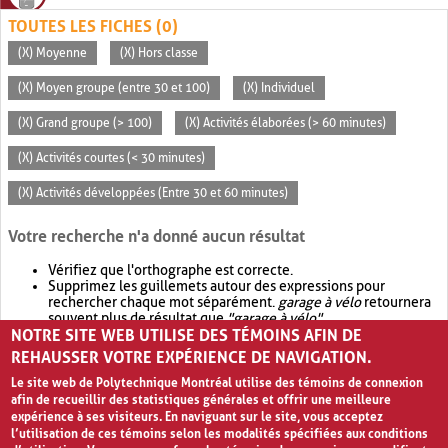
TOUTES LES FICHES (0)
(X) Moyenne
(X) Hors classe
(X) Moyen groupe (entre 30 et 100)
(X) Individuel
(X) Grand groupe (> 100)
(X) Activités élaborées (> 60 minutes)
(X) Activités courtes (< 30 minutes)
(X) Activités développées (Entre 30 et 60 minutes)
Votre recherche n'a donné aucun résultat
Vérifiez que l'orthographe est correcte.
Supprimez les guillemets autour des expressions pour
rechercher chaque mot séparément.
garage à vélo
retournera
souvent plus de résultat que
"garage à vélo"
.
NOTRE SITE WEB UTILISE DES TÉMOINS AFIN DE
Envisagez d'élargir votre recherche avec
OR
.
garage OR vélo
retournera souvent plus de résultat que
garage à vélo
.
REHAUSSER VOTRE EXPÉRIENCE DE NAVIGATION.
Le site web de Polytechnique Montréal utilise des témoins de connexion
afin de recueillir des statistiques générales et offrir une meilleure
expérience à ses visiteurs. En naviguant sur le site, vous acceptez
l’utilisation de ces témoins selon les modalités spécifiées aux conditions