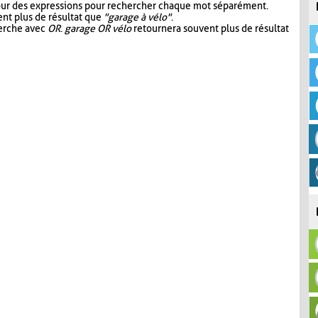
our des expressions pour rechercher chaque mot séparément.
nt plus de résultat que
"garage à vélo"
.
herche avec
OR
.
garage OR vélo
retournera souvent plus de résultat