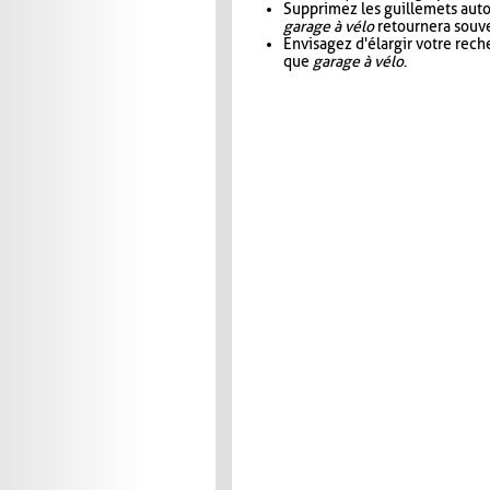
Supprimez les guillemets aut
garage à vélo
retournera souve
Envisagez d'élargir votre rec
que
garage à vélo
.