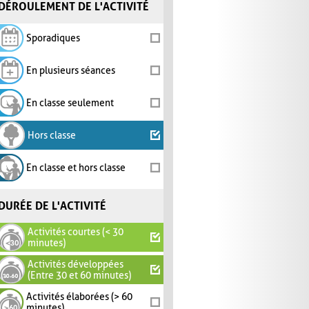
DÉROULEMENT DE L'ACTIVITÉ
Sporadiques
En plusieurs séances
En classe seulement
Hors classe
En classe et hors classe
DURÉE DE L'ACTIVITÉ
Activités courtes (< 30
minutes)
Activités développées
(Entre 30 et 60 minutes)
Activités élaborées (> 60
minutes)