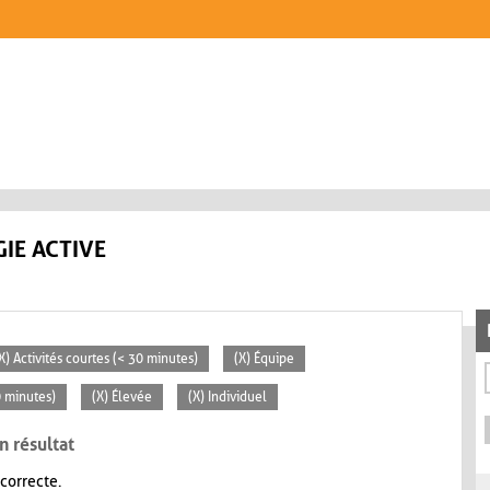
IE ACTIVE
X) Activités courtes (< 30 minutes)
(X) Équipe
0 minutes)
(X) Élevée
(X) Individuel
n résultat
 correcte.