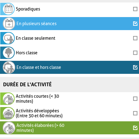
Sporadiques
En plusieurs séances
En classe seulement
Hors classe
En classe et hors classe
DURÉE DE L'ACTIVITÉ
Activités courtes (< 30
minutes)
Activités développées
(Entre 30 et 60 minutes)
Activités élaborées (> 60
minutes)