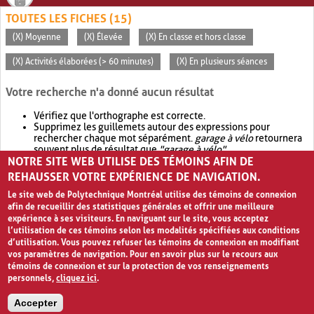
TOUTES LES FICHES (15)
(X) Moyenne
(X) Élevée
(X) En classe et hors classe
(X) Activités élaborées (> 60 minutes)
(X) En plusieurs séances
Votre recherche n'a donné aucun résultat
Vérifiez que l'orthographe est correcte.
Supprimez les guillemets autour des expressions pour
rechercher chaque mot séparément.
garage à vélo
retournera
souvent plus de résultat que
"garage à vélo"
.
NOTRE SITE WEB UTILISE DES TÉMOINS AFIN DE
Envisagez d'élargir votre recherche avec
OR
.
garage OR vélo
retournera souvent plus de résultat que
garage à vélo
.
REHAUSSER VOTRE EXPÉRIENCE DE NAVIGATION.
Le site web de Polytechnique Montréal utilise des témoins de connexion
afin de recueillir des statistiques générales et offrir une meilleure
expérience à ses visiteurs. En naviguant sur le site, vous acceptez
l’utilisation de ces témoins selon les modalités spécifiées aux conditions
d’utilisation. Vous pouvez refuser les témoins de connexion en modifiant
vos paramètres de navigation. Pour en savoir plus sur le recours aux
témoins de connexion et sur la protection de vos renseignements
personnels,
cliquez ici
.
Avis de confidentialité et conditions d’utilisation
Accepter